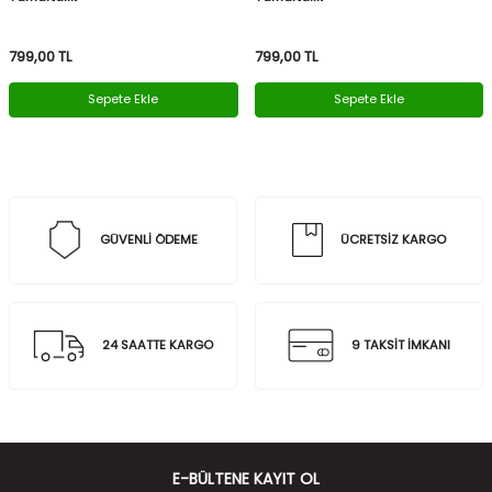
799,00
TL
799,00
TL
Sepete Ekle
Sepete Ekle
GÜVENLİ ÖDEME
ÜCRETSİZ KARGO
24 SAATTE KARGO
9 TAKSİT İMKANI
E-BÜLTENE KAYIT OL