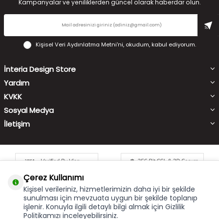
Kampanyalar ve yeniliklerden güncel olarak haberdar olun.
Kişisel Veri Aydınlatma Metni'ni
, okudum, kabul ediyorum.
İnteria Design Store
Yardım
KVKK
Sosyal Medya
İletişim
Çerez Kullanımı
Kişisel verileriniz, hizmetlerimizin daha iyi bir şekilde
sunulması için mevzuata uygun bir şekilde toplanıp
işlenir. Konuyla ilgili detaylı bilgi almak için Gizlilik
Çerez Kullanımı
X
Politikamızı inceleyebilirsiniz.