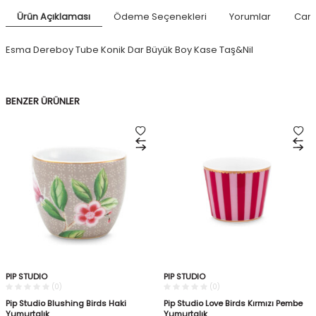
Ürün Açıklaması
Ödeme Seçenekleri
Yorumlar
Canl
Esma Dereboy Tube Konik Dar Büyük Boy Kase Taş&Nil
BENZER ÜRÜNLER
PIP STUDIO
PIP STUDIO
(0)
(0)
Pip Studio Blushing Birds Haki
Pip Studio Love Birds Kırmızı Pembe
Yumurtalık
Yumurtalık