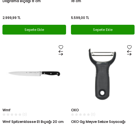
Doğrama Bıçağı 8 cm
18 cm
2.999,99
TL
5.599,00
TL
Sepete Ekle
Sepete Ekle
Wmf
OXO
(0)
(0)
Wmf Spitzenklasse Et Bıçağı 20 cm
OXO Gg Meyve Sebze Soyacağı