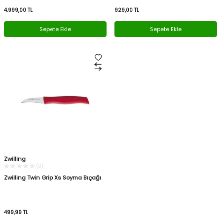
4.999,00
TL
929,00
TL
Sepete Ekle
Sepete Ekle
Zwilling
(0)
Zwilling Twin Grip Xs Soyma Bıçağı
499,99
TL