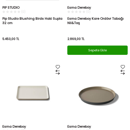
PIP STUDIO
Esma Dereboy
(0)
(0)
Pip Studio Blushing Birds Haki Supla
Esma Dereboy Kare Ordövr Tabağı
32 cm
Nil&Taş
5.450,00
TL
2.869,00
TL
Sepete Ekle
Esma Dereboy
Esma Dereboy