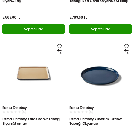
Siyah&Taş
Tabağı Red Coral Okyanus&Fildişi
2.869,00
TL
2.769,00
TL
Sepete Ekle
Sepete Ekle
Esma Dereboy
Esma Dereboy
(0)
(0)
Esma Dereboy Kare Ordövr Tabağı
Esma Dereboy Yuvarlak Ordövr
Siyah&Saman
Tabağı Okyanus