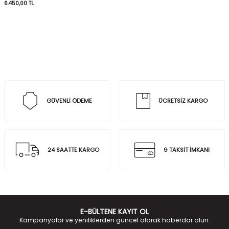
6.450,00
TL
GÜVENLİ ÖDEME
ÜCRETSİZ KARGO
24 SAATTE KARGO
9 TAKSİT İMKANI
E-BÜLTENE KAYIT OL
Kampanyalar ve yeniliklerden güncel olarak haberdar olun.