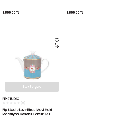
3.899,00
TL
3.599,00
TL
Stok Sorgula
PIP STUDIO
(0)
Pip Studio Love Birds Mavi Haki
Madalyon Desenli Demlik 1,3 L