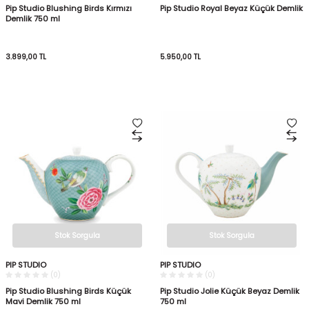
Pip Studio Blushing Birds Kırmızı
Pip Studio Royal Beyaz Küçük Demlik
Demlik 750 ml
3.899,00
TL
5.950,00
TL
Stok Sorgula
Stok Sorgula
PIP STUDIO
PIP STUDIO
(0)
(0)
Pip Studio Blushing Birds Küçük
Pip Studio Jolie Küçük Beyaz Demlik
Mavi Demlik 750 ml
750 ml