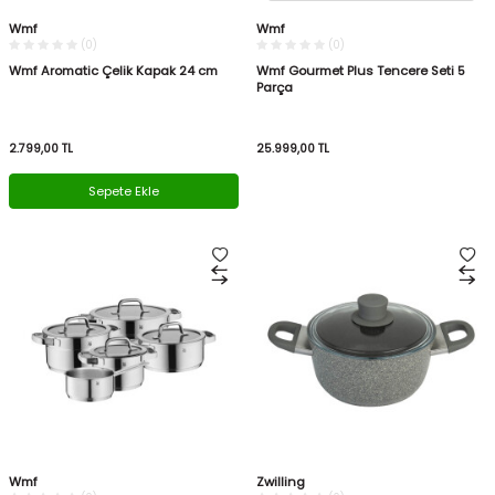
Wmf
Wmf
(0)
(0)
Wmf Aromatic Çelik Kapak 24 cm
Wmf Gourmet Plus Tencere Seti 5
Parça
2.799,00
TL
25.999,00
TL
Sepete Ekle
Wmf
Zwilling