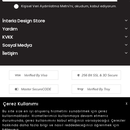
Kişisel Veri Aydınlatma Metni'ni
, okudum, kabul ediyorum.
İnteria Design Store
Yardım
KVKK
Sosyal Medya
İletişim
Çerez Kullanımı
X
Bu site size en iyi alışveriş hizmetini sunabilmek için çerez
kullanmaktadır. Hizmetlerimizi kullanmaya devam etmeniz
durumunda, çerez kullanımını kabul ettiğinizi varsayacağız. Çerezler
hakkında daha fazla bilgi ve nasıl reddedeceğinizi öğrenmek için
© Copyright 2022 interiadesignstore - Tüm Hakları Saklıdır
tıklayınız