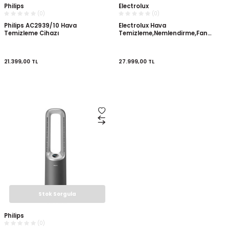
Philips
Electrolux
(0)
(0)
Philips AC2939/10 Hava
Electrolux Hava
Temizleme Cihazı
Temizleme,Nemlendirme,Fan
Cihazı EPU73771DG
21.399,00
TL
27.999,00
TL
Stok Sorgula
Philips
(0)