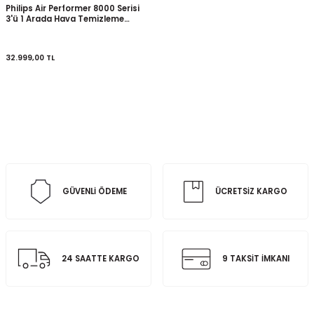
Philips Air Performer 8000 Serisi
3'ü 1 Arada Hava Temizleme
Cihazı
32.999,00
TL
GÜVENLİ ÖDEME
ÜCRETSİZ KARGO
24 SAATTE KARGO
9 TAKSİT İMKANI