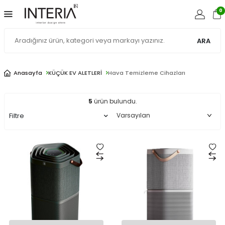
0
ARA
Hava
Temizleme
Anasayfa
KÜÇÜK EV ALETLERİ
Hava Temizleme Cihazları
Cihazları
5
ürün bulundu.
Filtre