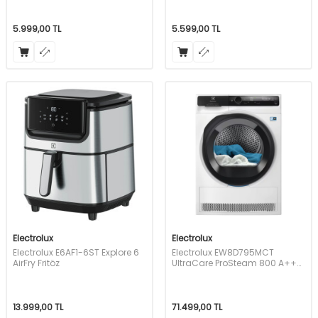
5.999,00
TL
5.599,00
TL
Electrolux
Electrolux
Electrolux E6AF1-6ST Explore 6
Electrolux EW8D795MCT
AirFry Fritöz
UltraCare ProSteam 800 A+++
9 Kg Isı Pompalı Kurutma
Makinesi
13.999,00
TL
71.499,00
TL