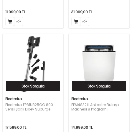
11.999,00
TL
31.999,00
TL
Stok Sorgula
Stok Sorgula
Electrolux
Electrolux
Electrolux EP81UB25GG 800
EEM48321L Ankastre Bulaşık
Serisi Şarjlı Dikey Süpürge
Makinesi 8 Programlı
17.599,00
TL
14.999,00
TL