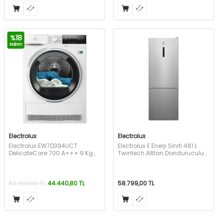
%
18
İndirim
Electrolux
Electrolux
Electrolux EW7D394UCT
Electrolux E Enerji Sınıfı 481 L
DelicateCare 700 A+++ 9 Kg
Twintech Alttan Donduruculu
Inverter Wi-Fi Isı Pompalı
Buzdolabı İnox LNT6ME46X3
Kurutma Makinesi
53.999,00
TL
44.440,80
TL
58.799,00
TL