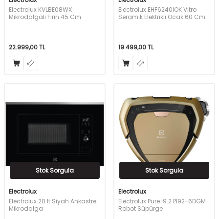
Electrolux KVLBE08WX
Electrolux EHF6240IOK Vitro
Mikrodalgalı Fırın 45 Cm
Seramik Elektrikli Ocak 60 Cm
22.999,00
TL
19.499,00
TL
Stok Sorgula
Stok Sorgula
Electrolux
Electrolux
Electrolux 20 lt Siyah Ankastre
Electrolux Pure i9.2 PI92-6DGM
Mikrodalga
Robot Süpürge