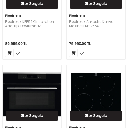
Stok Sorgula
Stok Sorgula
Electrolux
Electrolux
Electrolux KFIB19X Inspiration
Electrolux Ankastre Kahve
Ada Tipi Davlumbaz
Makinesi KBC65X
86.999,00
TL
79.990,00
TL
Stok Sorgula
Stok Sorgula
Electrolux
Electrolux