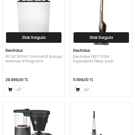
Stok Sorgula
Stok Sorgula
Electrolux
Electrolux
EEC87300W ComfortLift Bulaşık
Electrolux EER77SSM
Makinesi 8 Programlı
Ergorapido Dikey Şarjlı
Süpürge
29.999,00
TL
11.399,00
TL