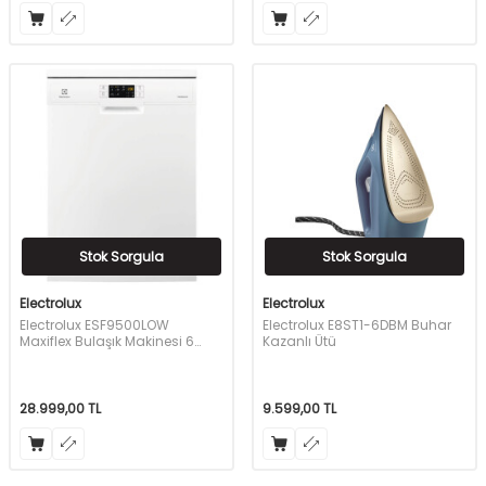
Stok Sorgula
Stok Sorgula
Electrolux
Electrolux
Electrolux ESF9500LOW
Electrolux E8ST1-6DBM Buhar
Maxiflex Bulaşık Makinesi 6
Kazanlı Ütü
Programlı
28.999,00
TL
9.599,00
TL