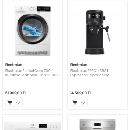
Electrolux
Electrolux
Electrolux PerfectCare 700
Electrolux E6EC1-6BST
Kurutma Makinesi EW7H389ST
Espresso Cappuccino
Makinesi
51.999,00
TL
14.599,00
TL