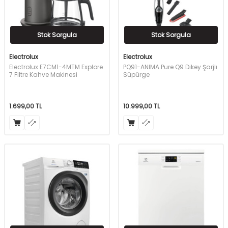
Stok Sorgula
Stok Sorgula
Electrolux
Electrolux
Electrolux E7CM1-4MTM Explore
PQ91-ANIMA Pure Q9 Dikey Şarjlı
7 Filtre Kahve Makinesi
Süpürge
1.699,00
TL
10.999,00
TL