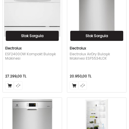
Stok Sorgula
Stok Sorgula
Electrolux
Electrolux
ESF2400OW Kompakt Bulaşık
Electrolux AirDry Bulaşık
Makinesi
Makinesi ESF5534LOX
27.299,00
TL
20.950,00
TL