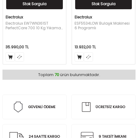
Stok Sorgula
Stok Sorgula
Electrolux
Electrolux
Electrolux EW7WN361ST
ESF5534LOW Bulaşık Makinesi
PerfectCare 700 10 Kg Yıkama
6 Programlı
6 Kg Kurutmalı Çamaşır
Makinesi
35.990,00
TL
13.932,00
TL
Toplam
70
ürün bulunmaktadır.
GÜVENLİ ÖDEME
ÜCRETSİZ KARGO
24 SAATTE KARGO
9 TAKSİT İMKANI