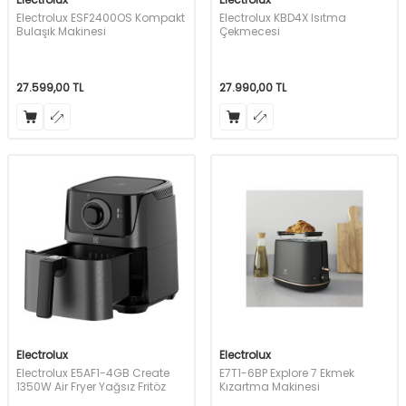
Electrolux ESF2400OS Kompakt
Electrolux KBD4X Isıtma
Bulaşık Makinesi
Çekmecesi
27.599,00
TL
27.990,00
TL
Electrolux
Electrolux
Electrolux E5AF1-4GB Create
E7T1-6BP Explore 7 Ekmek
1350W Air Fryer Yağsız Fritöz
Kızartma Makinesi