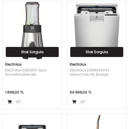
Stok Sorgula
Stok Sorgula
Electrolux
Electrolux
Electrolux ESB2900 Spor
Electrolux ESM89300SX
Smoothie Blender
GlassCare XXL Bulaşık
Makinesi 8 Programlı
1.699,00
TL
54.999,00
TL