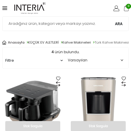
0
ARA
Anasayfa
KÜÇÜK EV ALETLERİ
Kahve Makineleri
Türk Kahve Makinesi
4
ürün bulundu.
Filtre
Stok Sorgula
Stok Sorgula