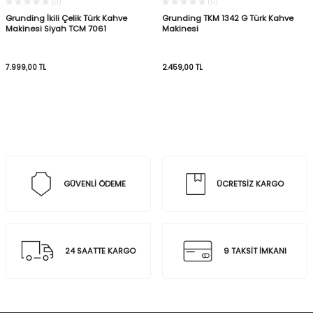
(0)
(0)
Grunding İkili Çelik Türk Kahve
Grunding TKM 1342 G Türk Kahve
Makinesi Siyah TCM 7061
Makinesi
7.999,00
TL
2.459,00
TL
GÜVENLİ ÖDEME
ÜCRETSİZ KARGO
24 SAATTE KARGO
9 TAKSİT İMKANI