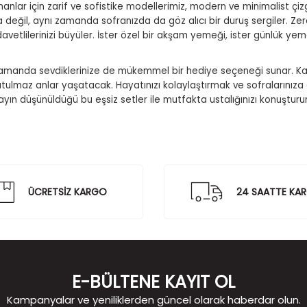
anlar için zarif ve sofistike modellerimiz, modern ve minimalist çizg
eğil, aynı zamanda sofranızda da göz alıcı bir duruş sergiler. Zera
tlilerinizi büyüler. İster özel bir akşam yemeği, ister günlük yemek
ı zamanda sevdiklerinize de mükemmel bir hediye seçeneği sunar. Kal
utulmaz anlar yaşatacak. Hayatınızı kolaylaştırmak ve sofralarınız
yın düşünüldüğü bu eşsiz setler ile mutfakta ustalığınızı konuşturun 
ÜCRETSİZ KARGO
24 SAATTE KA
E-BÜLTENE KAYIT OL
Kampanyalar ve yeniliklerden güncel olarak haberdar olun.