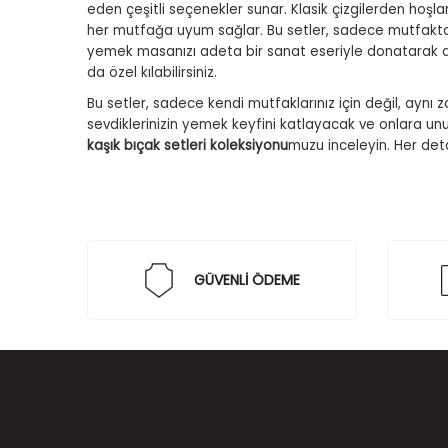
eden çeşitli seçenekler sunar. Klasik çizgilerden hoşlan
her mutfağa uyum sağlar. Bu setler, sadece mutfakta d
yemek masanızı adeta bir sanat eseriyle donatarak dave
da özel kılabilirsiniz.
Bu setler, sadece kendi mutfaklarınız için değil, ayn
sevdiklerinizin yemek keyfini katlayacak ve onlara un
kaşık bıçak setleri koleksiyonu
muzu inceleyin. Her deta
GÜVENLİ ÖDEME