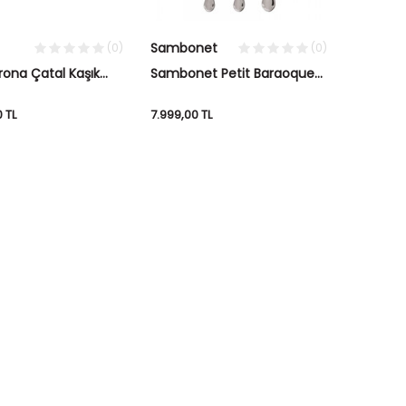
Sambonet
(0)
(0)
ona Çatal Kaşık
Sambonet Petit Baraoque
ti 84 Parça
Çelik Servis Seti 3 Parça
0
TL
7.999,00
TL