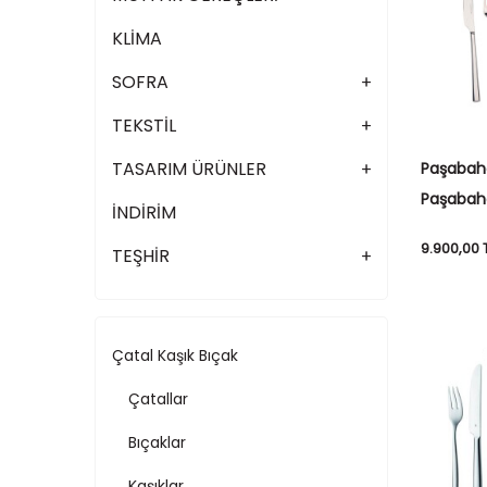
KLİMA
SOFRA
TEKSTİL
TASARIM ÜRÜNLER
Paşabah
Paşabah
İNDİRİM
Çatal Bı
9.900,00
TEŞHİR
Çatal Kaşık Bıçak
Çatallar
Bıçaklar
Kaşıklar