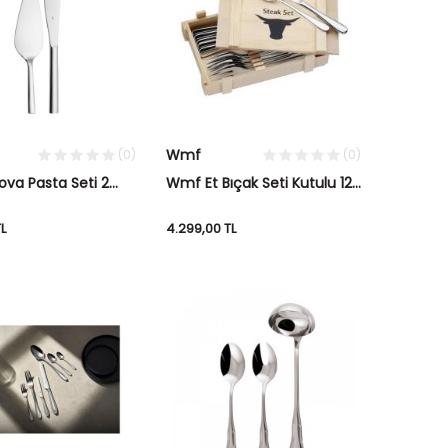
Wmf
(0)
(0)
va Pasta Seti 2
Wmf Et Bıçak Seti Kutulu 12
Parça
L
4.299,00
TL