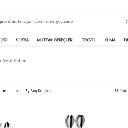
LERI
SOFRA
MUTFAK GEREÇLERI
TEKSTIL
KLIMA
D
k Bıçak Setleri
Çatal Kaşık Bıçak Setler
Seç Karşılaştır
33
ürün