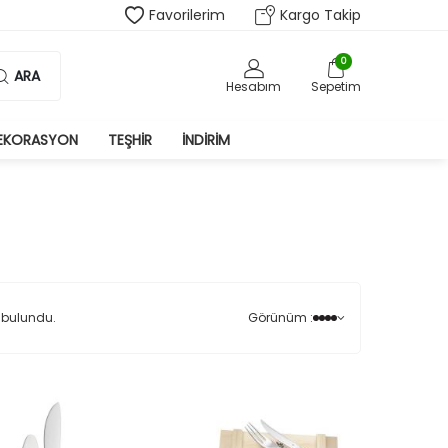
Favorilerim
Kargo Takip
0
ARA
Hesabım
Sepetim
EKORASYON
TEŞHIR
İNDIRIM
i
 bulundu.
Görünüm :