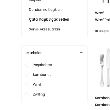
Dondurma Kaşıkları
Wmf
Çatal Kaşık Bıçak Setleri
Wmf Pal
Bıçak Ta
Servis Aksesuarları
18.999,00
Markalar
Paşabahçe
Sambonet
Wmf
Zwilling
Sambon
Sambonet
36 Parça