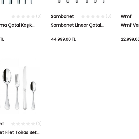
Sambonet
Wmf
(0)
(0)
ma Çatal Kaşık
Sambonet Linear Çatal
Wmf Ver
kımı 84 Parça
Bıçak Takımı 36 Parça Çelik
Bıçak Se
TL
44.999,00
TL
22.999,0
et
(0)
 Filet Toiras Set
 Çelik