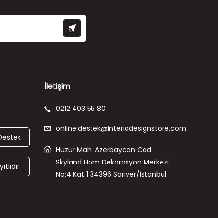
İletişim
0212 403 55 80
online.destek@interiadesignstore.com
Destek
Huzur Mah. Azerbaycan Cad.
Skyland Hom Dekorasyon Merkezi
ıtlıdır
No:4 Kat 1 34396 Sarıyer/İstanbul