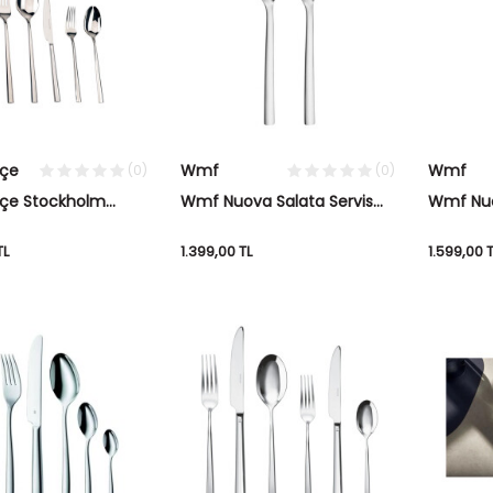
çe
Wmf
Wmf
(0)
(0)
çe Stockholm
Wmf Nuova Salata Servis
Wmf Nuo
çak Seti 36 Parça
Seti 2 Parça
Adet
TL
1.399,00
TL
1.599,00
T