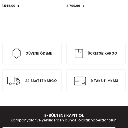
1.545,00
TL
2.799,00
TL
GÜVENLİ ÖDEME
ÜCRETSİZ KARGO
24 SAATTE KARGO
9 TAKSİT İMKANI
E-BÜLTENE KAYIT OL
Kampanyalar ve yeniliklerden güncel olarak haberdar olun.