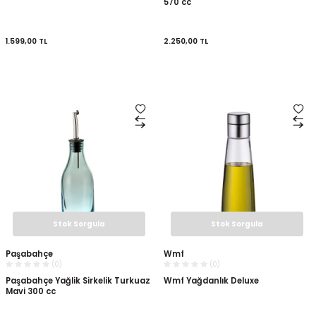
570 cc
1.599,00
TL
2.250,00
TL
Stok Sorgula
Stok Sorgula
Paşabahçe
Wmf
(0)
(0)
Paşabahçe Yağlik Sirkelik Turkuaz
Wmf Yağdanlık Deluxe
Mavi 300 cc