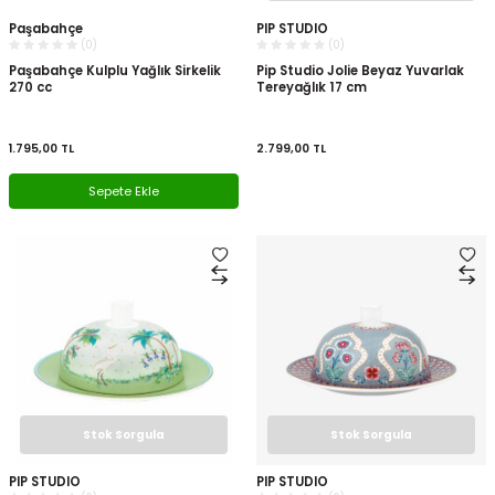
Paşabahçe
PIP STUDIO
(0)
(0)
Paşabahçe Kulplu Yağlık Sirkelik
Pip Studio Jolie Beyaz Yuvarlak
270 cc
Tereyağlık 17 cm
1.795,00
TL
2.799,00
TL
Sepete Ekle
Stok Sorgula
Stok Sorgula
PIP STUDIO
PIP STUDIO