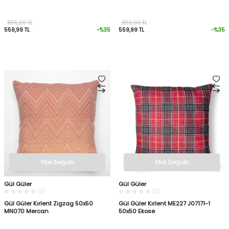
855,00
TL
855,00
TL
559,99
TL
-%
35
559,99
TL
-%
35
Stok Sorgula
Stok Sorgula
Gül Güler
Gül Güler
(0)
(0)
Gül Güler Kırlent Zigzag 50x50
Gül Güler Kırlent ME227 J07171-1
MN070 Mercan
50x50 Ekose