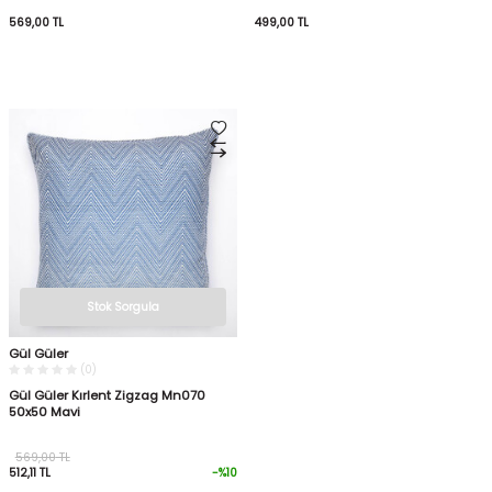
569,00
TL
499,00
TL
Stok Sorgula
Gül Güler
(0)
Gül Güler Kırlent Zigzag Mn070
50x50 Mavi
569,00
TL
512,11
TL
-%
10