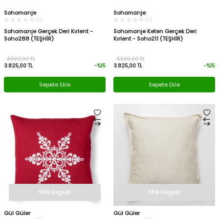
Sohomanje
Sohomanje
(0)
(0)
Sohomanje Gerçek Deri Kırlent -
Sohomanje Keten Gerçek Deri
Soho288 (TEŞHİR)
Kırlent - Soho211 (TEŞHİR)
4.500,00
TL
4.500,00
TL
3.825,00
TL
-%
15
3.825,00
TL
-%
15
Sepete Ekle
Sepete Ekle
Stok Sorgula
Stok Sorgula
Gül Güler
Gül Güler