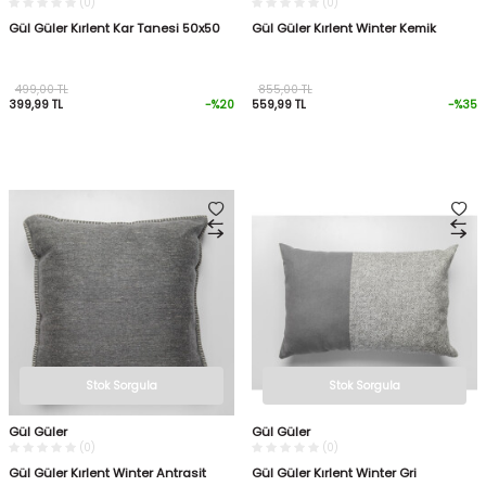
(0)
(0)
Gül Güler Kırlent Kar Tanesi 50x50
Gül Güler Kırlent Winter Kemik
499,00
TL
855,00
TL
399,99
TL
-%
20
559,99
TL
-%
35
Stok Sorgula
Stok Sorgula
Gül Güler
Gül Güler
(0)
(0)
Gül Güler Kırlent Winter Antrasit
Gül Güler Kırlent Winter Gri