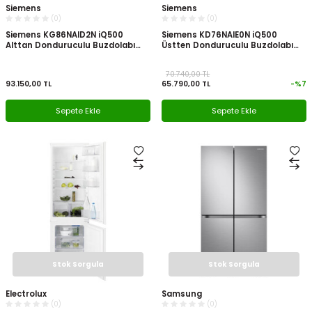
Siemens
Siemens
(0)
(0)
Siemens KG86NAID2N iQ500
Siemens KD76NAIE0N iQ500
Alttan Donduruculu Buzdolabı
Üstten Donduruculu Buzdolabı
Inox
Inox
70.740,00
TL
93.150,00
TL
65.790,00
TL
-%
7
Sepete Ekle
Sepete Ekle
Stok Sorgula
Stok Sorgula
Electrolux
Samsung
(0)
(0)