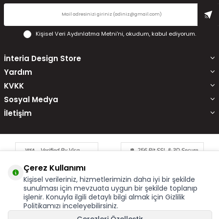
Kişisel Veri Aydınlatma Metni'ni
, okudum, kabul ediyorum.
İnteria Design Store
Yardım
KVKK
Sosyal Medya
İletişim
Çerez Kullanımı
Kişisel verileriniz, hizmetlerimizin daha iyi bir şekilde
sunulması için mevzuata uygun bir şekilde toplanıp
işlenir. Konuyla ilgili detaylı bilgi almak için Gizlilik
Çerez Kullanımı
X
Politikamızı inceleyebilirsiniz.
Bu site size en iyi alışveriş hizmetini sunabilmek için çerez
kullanmaktadır. Hizmetlerimizi kullanmaya devam etmeniz