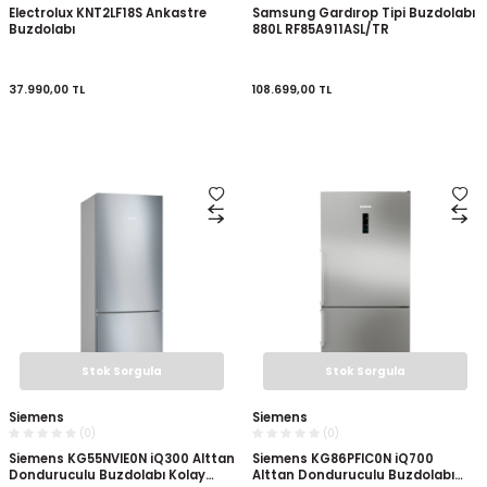
Electrolux KNT2LF18S Ankastre
Samsung Gardırop Tipi Buzdolabı
Buzdolabı
880L RF85A911ASL/TR
37.990,00
TL
108.699,00
TL
Stok Sorgula
Stok Sorgula
Siemens
Siemens
(0)
(0)
Siemens KG55NVIE0N iQ300 Alttan
Siemens KG86PFIC0N iQ700
Donduruculu Buzdolabı Kolay
Alttan Donduruculu Buzdolabı