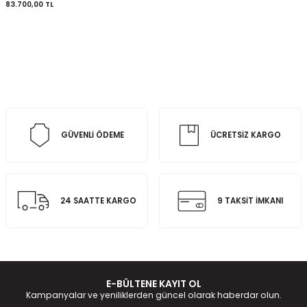
83.700,00
TL
GÜVENLİ ÖDEME
ÜCRETSİZ KARGO
24 SAATTE KARGO
9 TAKSİT İMKANI
E-BÜLTENE KAYIT OL
Kampanyalar ve yeniliklerden güncel olarak haberdar olun.