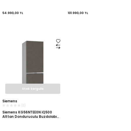
Temizlenebilir Inox
Kolay Temizlenebilir Inox 186 x 86
cm
54.990,00
TL
101.990,00
TL
Stok Sorgula
Siemens
(0)
Siemens KG56NTEE0N iQ500
Alttan Donduruculu Buzdolabı
Siyah