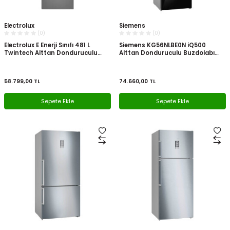
Electrolux
Siemens
(0)
(0)
Electrolux E Enerji Sınıfı 481 L
Siemens KG56NLBE0N iQ500
Twintech Alttan Donduruculu
Alttan Donduruculu Buzdolabı
Buzdolabı İnox LNT6ME46X3
Siyah
58.799,00
TL
74.660,00
TL
Sepete Ekle
Sepete Ekle