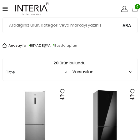
0
ARA
Buzdolapları
Anasayfa
BEYAZ EŞYA
Buzdolapları
20
ürün bulundu.
Filtre