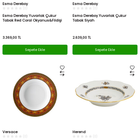
Esma Dereboy
Esma Dereboy
(0)
(0)
Esma Dereboy Yuvarlak Çukur
Esma Dereboy Yuvarlak Çukur
Tabak Red Coral Okyanus&Fildişi
Tabak Siyah
3.369,00
TL
2.639,00
TL
Sepete Ekle
Sepete Ekle
Versace
Herend
(0)
(0)