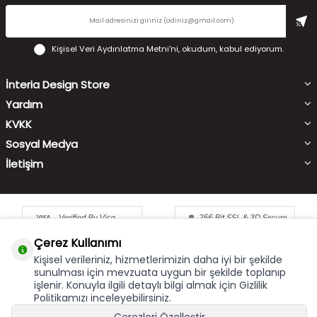
Kişisel Veri Aydınlatma Metni'ni
, okudum, kabul ediyorum.
İnteria Design Store
Yardım
KVKK
Sosyal Medya
İletişim
Çerez Kullanımı
Kişisel verileriniz, hizmetlerimizin daha iyi bir şekilde
sunulması için mevzuata uygun bir şekilde toplanıp
işlenir. Konuyla ilgili detaylı bilgi almak için Gizlilik
Çerez Kullanımı
X
Politikamızı inceleyebilirsiniz.
Bu site size en iyi alışveriş hizmetini sunabilmek için çerez
kullanmaktadır. Hizmetlerimizi kullanmaya devam etmeniz