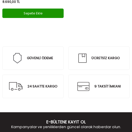
8.690,00
TL
Sepete Ekle
GÜVENLİ ÖDEME
ÜCRETSİZ KARGO
24 SAATTE KARGO
9 TAKSİT İMKANI
E-BÜLTENE KAYIT OL
Kampanyalar ve yeniliklerden güncel olarak haberdar olun.