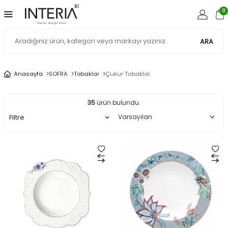
0
ARA
Çukur
Anasayfa
SOFRA
Tabaklar
Çukur Tabaklar
Tabaklar
35
ürün bulundu.
Filtre