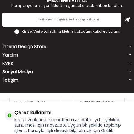
E-BÜLTENE KAYIT OL
Kampanyalar ve yeniliklerden güncel olarak haberdar olun.
Kişisel Veri Aydınlatma Metni'ni
, okudum, kabul ediyorum.
İnteria Design Store
Yardım
KVKK
Sosyal Medya
İletişim
Çerez Kullanımı
Kişisel verileriniz, hizmetlerimizin daha iyi bir şekilde
sunulması için mevzuata uygun bir şekilde toplanıp
işlenir. Konuyla ilgili detaylı bilgi almak için Gizlilik
Çerez Kullanımı
X