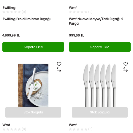
Zwilling
Wmf
(0)
(0)
Zwilling Pro dilimleme Bıçağı
Wmf Nuova Meyve/Tatlı Bıçağı 2
Parça
4.999,99
TL
999,00
TL
Sepete Ekle
Sepete Ekle
Stok Sorgula
Stok Sorgula
Wmf
Wmf
(0)
(0)