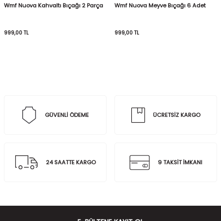
Wmf Nuova Kahvaltı Bıçağı 2 Parça
Wmf Nuova Meyve Bıçağı 6 Adet
999,00
TL
999,00
TL
GÜVENLİ ÖDEME
ÜCRETSİZ KARGO
24 SAATTE KARGO
9 TAKSİT İMKANI