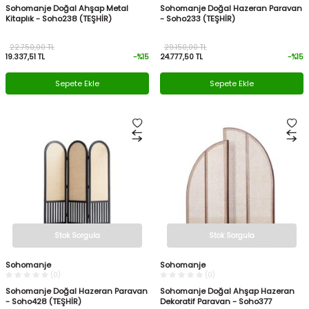
Sohomanje Doğal Ahşap Metal
Sohomanje Doğal Hazeran Paravan
Kitaplık - Soho238 (TEŞHİR)
- Soho233 (TEŞHİR)
22.750,00
TL
29.150,00
TL
19.337,51
TL
-%
15
24.777,50
TL
-%
15
Sepete Ekle
Sepete Ekle
Stok Sorgula
Stok Sorgula
Sohomanje
Sohomanje
(0)
(0)
Sohomanje Doğal Hazeran Paravan
Sohomanje Doğal Ahşap Hazeran
- Soho428 (TEŞHİR)
Dekoratif Paravan - Soho377