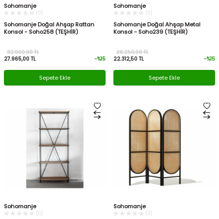
Sohomanje
Sohomanje
(0)
(0)
Sohomanje Doğal Ahşap Rattan
Sohomanje Doğal Ahşap Metal
Konsol - Soho258 (TEŞHİR)
Konsol - Soho239 (TEŞHİR)
32.900,00
TL
26.250,00
TL
27.965,00
TL
-%
15
22.312,50
TL
-%
15
Sepete Ekle
Sepete Ekle
Sohomanje
Sohomanje
(0)
(0)