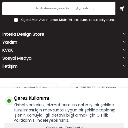
Kişisel Veri Aydınlatma Metni'ni
, okudum, kabul ediyorum.
İnteria Design Store
Yardım
KVKK
Sosyal Medya
İletişim
Çerez Kullanımı
Kişisel verileriniz, hizmetlerimizin daha iyi bir şekilde
sunulması için mevzuata uygun bir şekilde toplanıp
işlenir. Konuyla ilgili detaylı bilgi almak için Gizlilik
Çerez Kullanımı
X
Politikamızı inceleyebilirsiniz.
Bu site size en iyi alışveriş hizmetini sunabilmek için çerez
kullanmaktadır. Hizmetlerimizi kullanmaya devam etmeniz