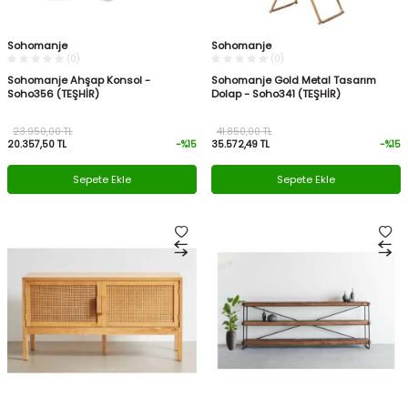
Sohomanje
Sohomanje
(0)
(0)
Sohomanje Ahşap Konsol -
Sohomanje Gold Metal Tasarım
Soho356 (TEŞHİR)
Dolap - Soho341 (TEŞHİR)
23.950,00
TL
41.850,00
TL
20.357,50
TL
-%
15
35.572,49
TL
-%
15
Sepete Ekle
Sepete Ekle