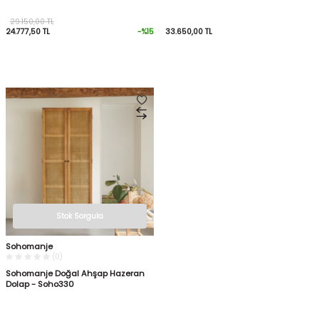
29.150,00
TL
24.777,50
TL
-%
15
33.650,00
TL
Stok Sorgula
Sohomanje
(0)
Sohomanje Doğal Ahşap Hazeran
Dolap - Soho330