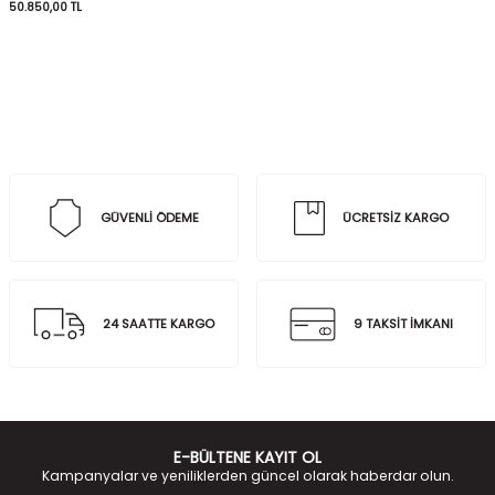
50.850,00
TL
GÜVENLİ ÖDEME
ÜCRETSİZ KARGO
24 SAATTE KARGO
9 TAKSİT İMKANI
E-BÜLTENE KAYIT OL
Kampanyalar ve yeniliklerden güncel olarak haberdar olun.