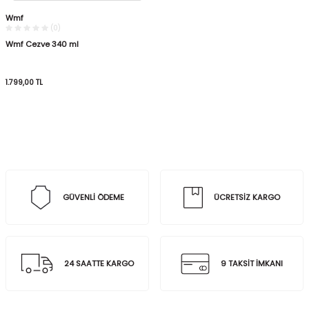
Wmf
(0)
Wmf Cezve 340 ml
1.799,00
TL
GÜVENLİ ÖDEME
ÜCRETSİZ KARGO
24 SAATTE KARGO
9 TAKSİT İMKANI