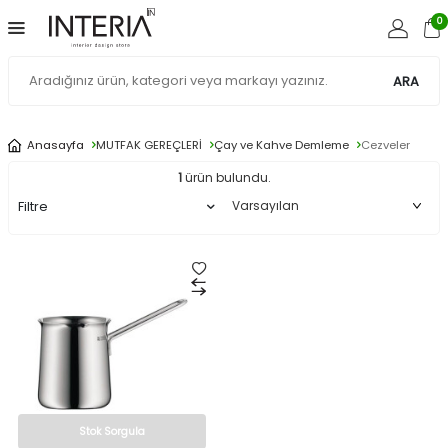
0
ARA
Anasayfa
MUTFAK GEREÇLERİ
Çay ve Kahve Demleme
Cezveler
1
ürün bulundu.
Filtre
Stok Sorgula