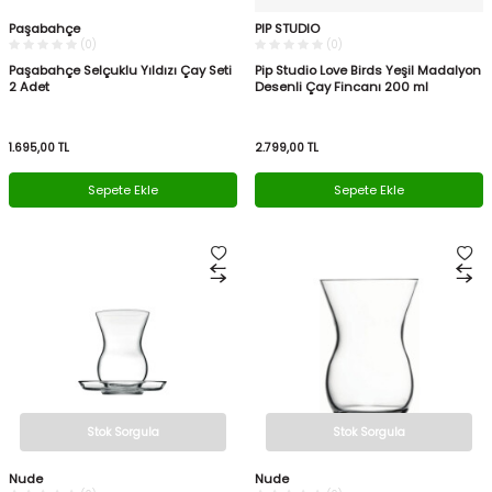
Paşabahçe
PIP STUDIO
(0)
(0)
Paşabahçe Selçuklu Yıldızı Çay Seti
Pip Studio Love Birds Yeşil Madalyon
2 Adet
Desenli Çay Fincanı 200 ml
1.695,00
TL
2.799,00
TL
Sepete Ekle
Sepete Ekle
Stok Sorgula
Stok Sorgula
Nude
Nude