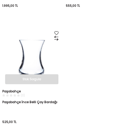
1.995,00
TL
555,00
TL
Stok Sorgula
Paşabahçe
(0)
Paşabahçe İnce Belli Çay Bardağı
525,00
TL