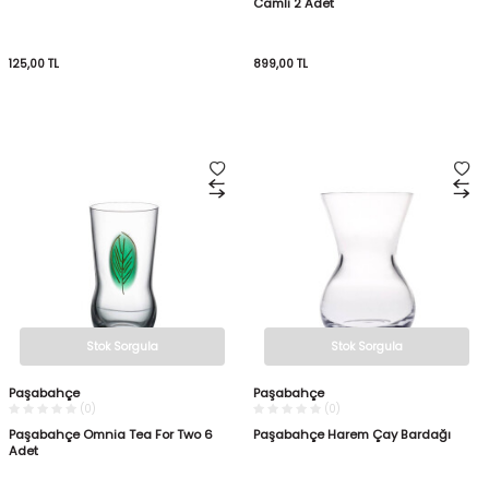
Camlı 2 Adet
125,00
TL
899,00
TL
Stok Sorgula
Stok Sorgula
Paşabahçe
Paşabahçe
(0)
(0)
Paşabahçe Omnia Tea For Two 6
Paşabahçe Harem Çay Bardağı
Adet