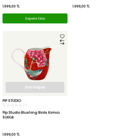
1.999,00
TL
1.999,00
TL
Sepete Ekle
Stok Sorgula
PIP STUDIO
(0)
Pip Studio Blushing Birds Kırmızı
Sütlük
1.699,00
TL