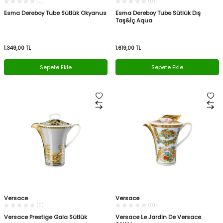
(0)
(0)
Esma Dereboy Tube Sütlük Okyanus
Esma Dereboy Tube Sütlük Dış
Taş&İç Aqua
1.349,00
TL
1.619,00
TL
Sepete Ekle
Sepete Ekle
Versace
Versace
(0)
(0)
Versace Prestige Gala Sütlük
Versace Le Jardin De Versace