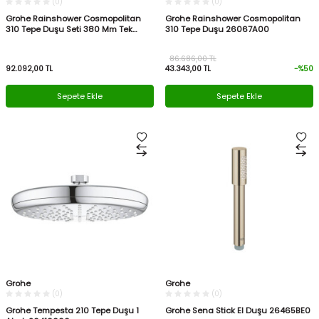
(0)
(0)
Grohe Rainshower Cosmopolitan
Grohe Rainshower Cosmopolitan
310 Tepe Duşu Seti 380 Mm Tek
310 Tepe Duşu 26067A00
Akışlı 26066DL0
86.686,00
TL
92.092,00
TL
43.343,00
TL
-%
50
Sepete Ekle
Sepete Ekle
Grohe
Grohe
(0)
(0)
Grohe Tempesta 210 Tepe Duşu 1
Grohe Sena Stick El Duşu 26465BE0