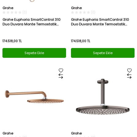
Grohe
Grohe
(0)
(0)
Grohe Euphoria SmartControl 310
Grohe Euphoria SmartControl 310
Duo Duvara Monte Termostatik
Duo Duvara Monte Termostatik
Bataryalı Duş Sistemi 26507DL0
Bataryalı Duş Sistemi 26507GN0
174.518,00
TL
174.518,00
TL
Sepete Ekle
Sepete Ekle
Grohe
Grohe