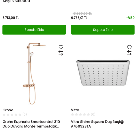
Akışlı 26410000
13.550,00
TL
8.713,00
TL
6.775,01
TL
-%
50
Sepete Ekle
Sepete Ekle
Grohe
Vitra
(0)
(0)
Grohe Euphoria Smartcontrol 310
Vitra Shine Square Duş Başlığı
Duo Duvara Monte Termostatik
A45632STA
Bataryalı Duş Sistemi 26507DA0