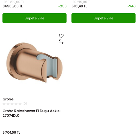
169.812,00
TL
10.219,00
TL
84.906,00
TL
-%
50
6.131,40
TL
-%
40
Sepete Ekle
Sepete Ekle
Grohe
(0)
Grohe Rainshower El Duşu Askısı
27074DL0
5.704,00
TL