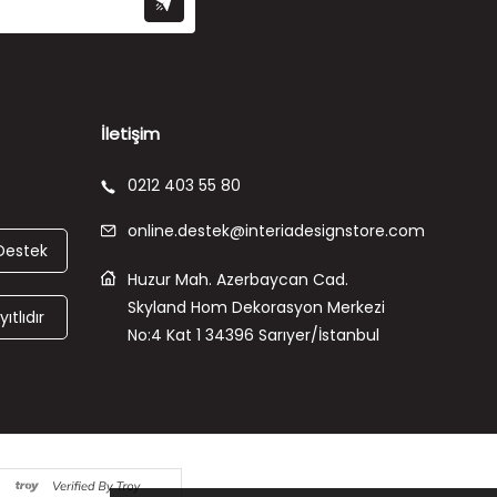
İletişim
0212 403 55 80
online.destek@interiadesignstore.com
Destek
Huzur Mah. Azerbaycan Cad.
Skyland Hom Dekorasyon Merkezi
ıtlıdır
No:4 Kat 1 34396 Sarıyer/İstanbul