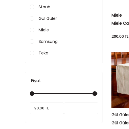
Staub
Miele
Gül Güler
Miele Cap
Deterjan
Miele
200,00
TL
Samsung
Teka
Fiyat
Gül Güle
Gül Güle
Çizgili Y