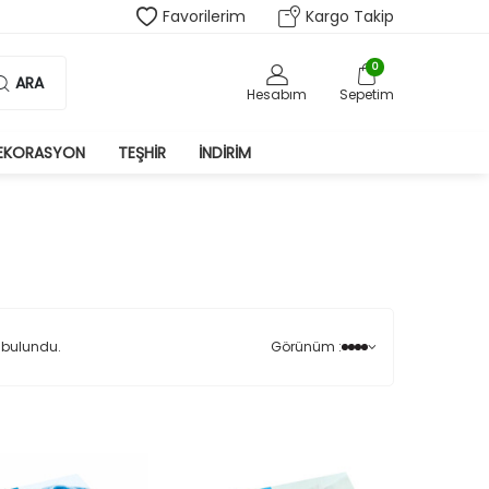
Favorilerim
Kargo Takip
0
ARA
Hesabım
Sepetim
EKORASYON
TEŞHIR
İNDIRIM
 bulundu.
Görünüm :