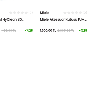
Miele
(0)
(0)
JM HyClean 3D
Miele Aksesuar Kutusu FJM
 Torbası
3D
485,00
TL
-%
28
1.500,00
TL
2.095,00
TL
-%
28