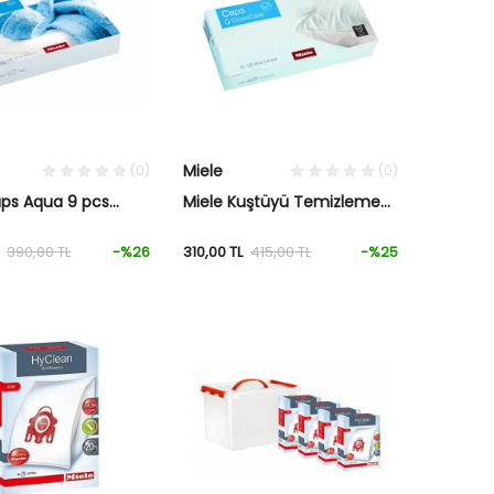
Miele
(0)
(0)
aps Aqua 9 pcs
Miele Kuştüyü Temizleme
Deterjanı
390,00
TL
-%
26
310,00
TL
415,00
TL
-%
25