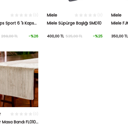
Miele
Miele
(0)
(0)
s Sport 6 'lı Kapsül
Miele Süpürge Başlığı SMD10
Miele F
Süpürge
269,00
TL
-%
26
400,00
TL
535,00
TL
-%
25
350,00
TL
r
(0)
r Masa Bandı FL010
eşil 50x180