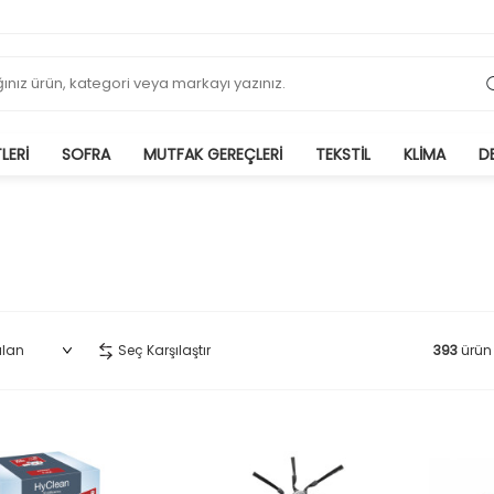
LERI
SOFRA
MUTFAK GEREÇLERI
TEKSTIL
KLIMA
D
İNDİRİM
Seç Karşılaştır
393
ürün