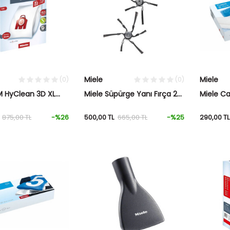
Miele
Miele
(0)
(0)
M HyClean 3D XL
Miele Süpürge Yanı Fırça 2
Miele C
pürge Torbası
Adet RX2-SB6
de,fr,nl
875,00
TL
-%
26
500,00
TL
665,00
TL
-%
25
290,00
TL