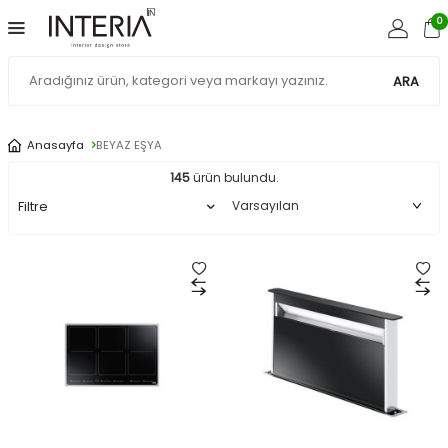
0
ARA
Anasayfa
BEYAZ EŞYA
145
ürün bulundu.
Filtre