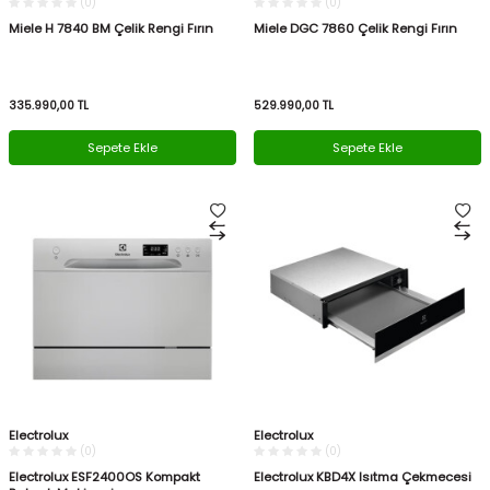
(0)
(0)
Miele H 7840 BM Çelik Rengi Fırın
Miele DGC 7860 Çelik Rengi Fırın
335.990,00
TL
529.990,00
TL
Sepete Ekle
Sepete Ekle
Electrolux
Electrolux
(0)
(0)
Electrolux ESF2400OS Kompakt
Electrolux KBD4X Isıtma Çekmecesi