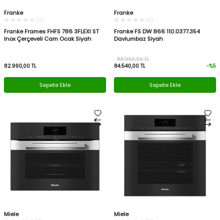
Franke
Franke
(0)
(0)
Franke Frames FHFS 786 3FLEXI ST
Franke FS DW 866 110.0377.354
Inox Çerçeveli Cam Ocak Siyah
Davlumbaz Siyah
88.990,00
TL
82.990,00
TL
84.540,00
TL
-%
5
Sepete Ekle
Sepete Ekle
Miele
Miele