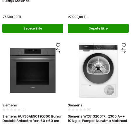
Bulaşık Makinesi
27.599,00
TL
27.990,00
TL
Sepete Ekle
Sepete Ekle
Siemens
Siemens
(0)
(0)
Siemens HU736AEN0T iQ300 Buhar
Siemens WQ51G200TR iQ300 A++
Destekli Ankastre Fırın 60 x 60 cm
10 Kg Isı Pompalı Kurutma Makinesi