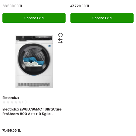
33.500,00
TL
47.720,00
TL
Sepete Ekle
Sepete Ekle
Electrolux
(0)
Electrolux EW8D795MCT UltraCare
ProSteam 800 A+++ 9 Kg Isı
Pompalı Kurutma Makinesi
71.499,00
TL