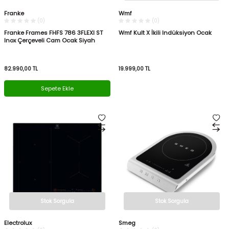
Franke
Wmf
(0)
(0)
Franke Frames FHFS 786 3FLEXI ST
Wmf Kult X İkili Indüksiyon Ocak
Inox Çerçeveli Cam Ocak Siyah
82.990,00
TL
19.999,00
TL
Sepete Ekle
Stok Sorgula
Stok Sorgula
Electrolux
Smeg