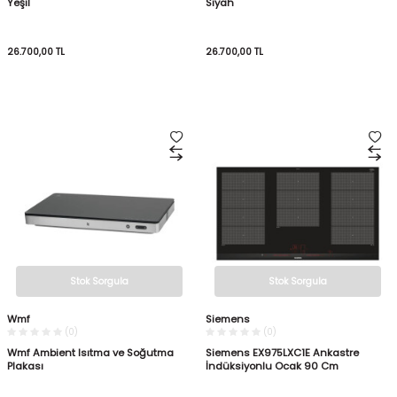
Yeşil
Siyah
26.700,00
TL
26.700,00
TL
Stok Sorgula
Stok Sorgula
Wmf
Siemens
(0)
(0)
Wmf Ambient Isıtma ve Soğutma
Siemens EX975LXC1E Ankastre
Plakası
İndüksiyonlu Ocak 90 Cm