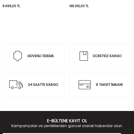
8.999,00
TL
145.010,00
TL
GÜVENLİ ÖDEME
ÜCRETSİZ KARGO
24 SAATTE KARGO
9 TAKSİT İMKANI
E-BÜLTENE KAYIT OL
Kampanyalar ve yeniliklerden güncel olarak haberdar olun.