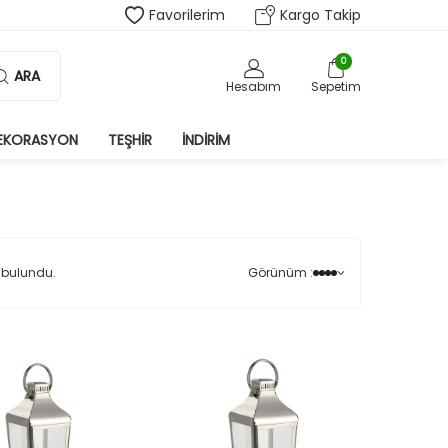
Favorilerim
Kargo Takip
0
ARA
Hesabım
Sepetim
EKORASYON
TEŞHIR
İNDIRIM
 bulundu.
Görünüm :