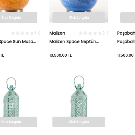
Stok Sorgula
Stok Sorgula
Maiizen
Paşaba
(0)
(0)
 Space Sun Masa
Maiizen Space Neptün
Paşabah
Masa Lambası
TL
13.500,00
TL
11.500,00
Stok Sorgula
Stok Sorgula