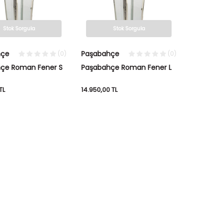
Stok Sorgula
Stok Sorgula
hçe
Paşabahçe
(0)
(0)
çe Roman Fener S
Paşabahçe Roman Fener L
TL
14.950,00
TL