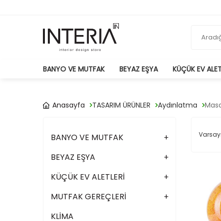
BANYO VE MUTFAK
BEYAZ EŞYA
KÜÇÜK EV ALET
Anasayfa
TASARIM ÜRÜNLER
Aydınlatma
Masa
BANYO VE MUTFAK
BEYAZ EŞYA
KÜÇÜK EV ALETLERİ
MUTFAK GEREÇLERİ
KLİMA