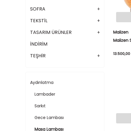
SOFRA
TEKSTİL
TASARIM ÜRÜNLER
Maiizen
Maiizen
İNDİRİM
Lambası
13.500,00
TEŞHİR
Aydınlatma
Lambader
Sarkıt
Gece Lambası
Masa Lambası