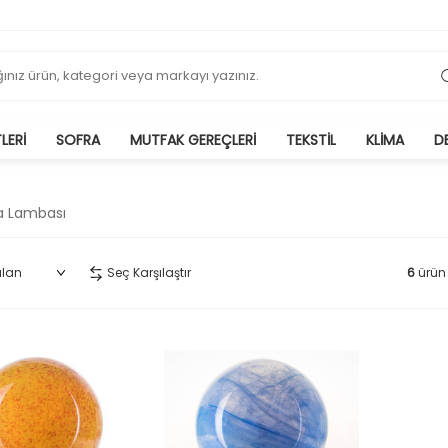
LERI
SOFRA
MUTFAK GEREÇLERI
TEKSTIL
KLIMA
D
 Lambası
Seç Karşılaştır
6
ürün