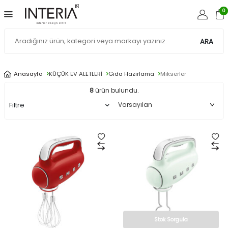
0
ARA
Anasayfa
KÜÇÜK EV ALETLERİ
Gıda Hazırlama
Mikserler
8
ürün bulundu.
Filtre
Stok Sorgula