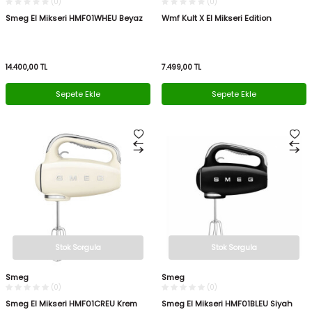
(0)
(0)
Smeg El Mikseri HMF01WHEU Beyaz
Wmf Kult X El Mikseri Edition
14.400,00
TL
7.499,00
TL
Sepete Ekle
Sepete Ekle
Stok Sorgula
Stok Sorgula
Smeg
Smeg
(0)
(0)
Smeg El Mikseri HMF01CREU Krem
Smeg El Mikseri HMF01BLEU Siyah