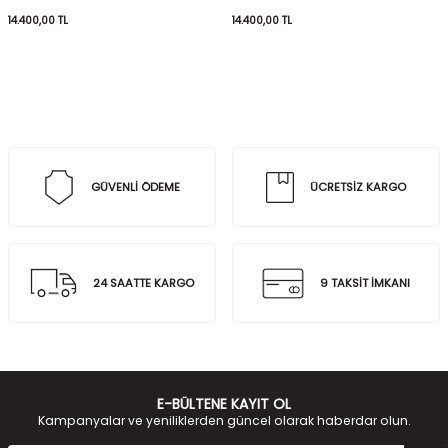
14.400,00
TL
14.400,00
TL
GÜVENLİ ÖDEME
ÜCRETSİZ KARGO
24 SAATTE KARGO
9 TAKSİT İMKANI
E-BÜLTENE KAYIT OL
Kampanyalar ve yeniliklerden güncel olarak haberdar olun.