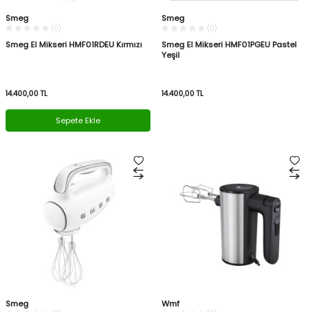
Smeg
Smeg
(0)
(0)
Smeg El Mikseri HMF01RDEU Kırmızı
Smeg El Mikseri HMF01PGEU Pastel
Yeşil
14.400,00
TL
14.400,00
TL
Sepete Ekle
Smeg
Wmf