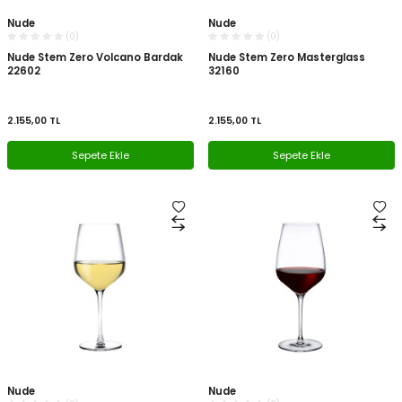
Nude
Nude
(0)
(0)
Nude Stem Zero Volcano Bardak
Nude Stem Zero Masterglass
22602
32160
2.155,00
TL
2.155,00
TL
Sepete Ekle
Sepete Ekle
Nude
Nude