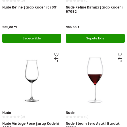
(0)
(0)
Nude Refine Şarap Kadehi 67091
Nude Refine Kırmızı Şarap Kadehi
67092
365,00
TL
395,00
TL
Sepete Ekle
Sepete Ekle
Nude
Nude
(0)
(0)
Nude Vintage Rose Şarap Kadehi
Nude Steam Zero Ayaklı Bardak