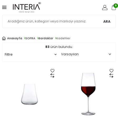
0
ARA
Anasayfa
SOFRA
Bardaklar
Kadehler
83
ürün bulundu.
Filtre