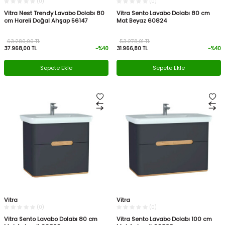
(0)
(0)
Vitra Nest Trendy Lavabo Dolabı 80
Vitra Sento Lavabo Dolabı 80 cm
cm Hareli Doğal Ahşap 56147
Mat Beyaz 60824
63.280,00
TL
53.278,01
TL
37.968,00
TL
-%
40
31.966,80
TL
-%
40
Sepete Ekle
Sepete Ekle
Vitra
Vitra
(0)
(0)
Vitra Sento Lavabo Dolabı 80 cm
Vitra Sento Lavabo Dolabı 100 cm