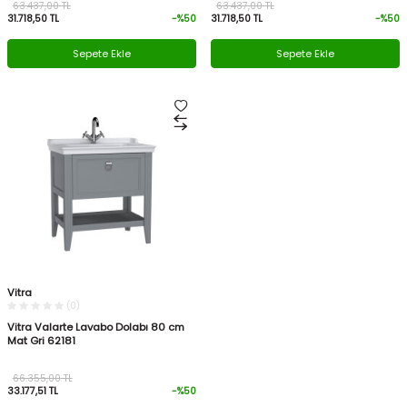
63.437,00
TL
63.437,00
TL
31.718,50
TL
-%
50
31.718,50
TL
-%
50
Sepete Ekle
Sepete Ekle
Vitra
(0)
Vitra Valarte Lavabo Dolabı 80 cm
Mat Gri 62181
66.355,00
TL
33.177,51
TL
-%
50