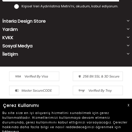
Kişisel Veri Aydınlatma Metni'ni
, okudum, kabul ediyorum.
İnteria Design Store
Yardım
KVKK
Sosyal Medya
İletişim
Çerez Kullanımı
X
Bu site size en iyi alışveriş hizmetini sunabilmek için çerez
kullanmaktadır. Hizmetlerimizi kullanmaya devam etmeniz
durumunda, çerez kullanımını kabul ettiğinizi varsayacağız. Çerezler
hakkında daha fazla bilgi ve nasıl reddedeceğinizi öğrenmek için
© Copyright 2022 interiadesignstore - Tüm Hakları Saklıdır
tıklayınız