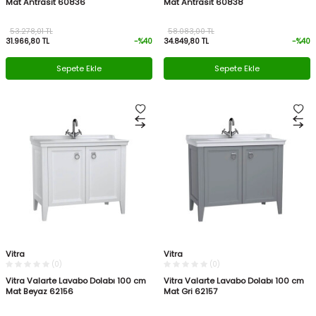
Mat Antrasit 60836
Mat Antrasit 60838
53.278,01
TL
58.083,00
TL
31.966,80
TL
-%
40
34.849,80
TL
-%
40
Sepete Ekle
Sepete Ekle
Vitra
Vitra
(0)
(0)
Vitra Valarte Lavabo Dolabı 100 cm
Vitra Valarte Lavabo Dolabı 100 cm
Mat Beyaz 62156
Mat Gri 62157