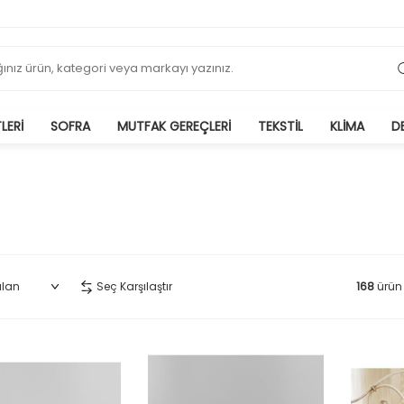
LERI
SOFRA
MUTFAK GEREÇLERI
TEKSTIL
KLIMA
D
Banyo
Seç Karşılaştır
168
ürün