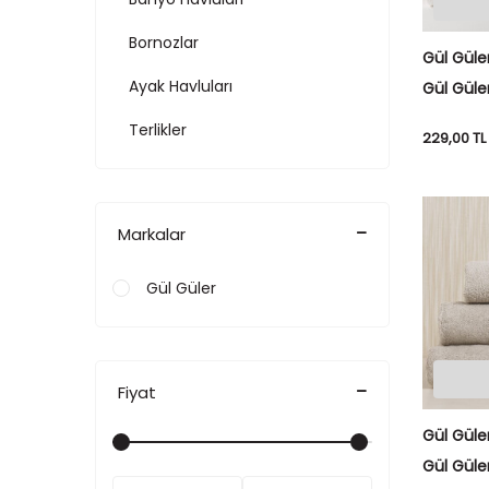
Bornozlar
Gül Güle
Ayak Havluları
Gül Güler
Zigzag M
Terlikler
229,00
TL
Banyo Paspasları
Markalar
Gül Güler
Fiyat
Gül Güle
Gül Güler
Pikolu T