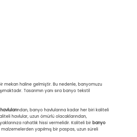
ir mekan haline gelmiştir. Bu nedenle, banyomuzu
ımaktadır. Tasarımın yanı sıra banyo tekstil
 havluları
ndan, banyo havlularına kadar her biri kaliteli
liteli havlular, uzun ömürlü olacaklarından,
rınıza rahatlık hissi vermelidir. Kaliteli bir
banyo
li malzemelerden yapılmış bir paspas, uzun süreli