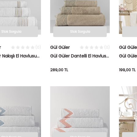
Stok Sorgula
Stok Sorgula
r
Gül Güler
Gül Güle
(0)
(0)
 Nakışlı El Havlusu
Gül Güler Dantelli El Havlusu
Gül Güle
ahve
Simli Taş Rengi
Gül Güp
289,00
TL
199,00
TL