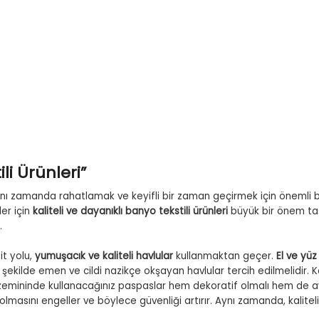
r
li Ürünleri”
ı zamanda rahatlamak ve keyifli bir zaman geçirmek için önemli b
er için
kaliteli ve dayanıklı banyo tekstili ürünleri
büyük bir önem taş
.
it yolu,
yumuşacık ve kaliteli havlular
kullanmaktan geçer.
El ve yüz
 şekilde emen ve cildi nazikçe okşayan havlular tercih edilmelidir. Ka
emininde kullanacağınız paspaslar hem dekoratif olmalı hem de ayakla
lmasını engeller ve böylece güvenliği artırır. Aynı zamanda, kalite