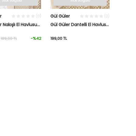
Stok Sorgula
Stok Sorgula
r
Gül Güler
(0)
(0)
 Nakışlı El Havlusu
Gül Güler Dantelli El Havlusu
ma Gold
Gül Güpür Pudra
189,00
TL
-%
42
199,00
TL