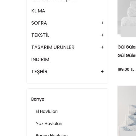
KLİMA
SOFRA
TEKSTİL
TASARIM ÜRÜNLER
Gül Güle
Gül Güler
İNDİRİM
Valeri K
199,00
TL
TEŞHİR
Banyo
El Havluları
Yüz Havluları
Banyo Havluları