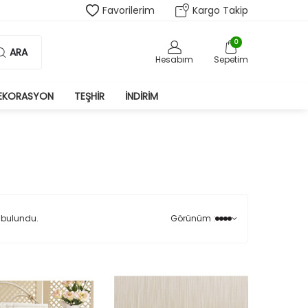
Favorilerim
Kargo Takip
0
ARA
Hesabım
Sepetim
EKORASYON
TEŞHIR
İNDIRIM
 bulundu.
Görünüm :