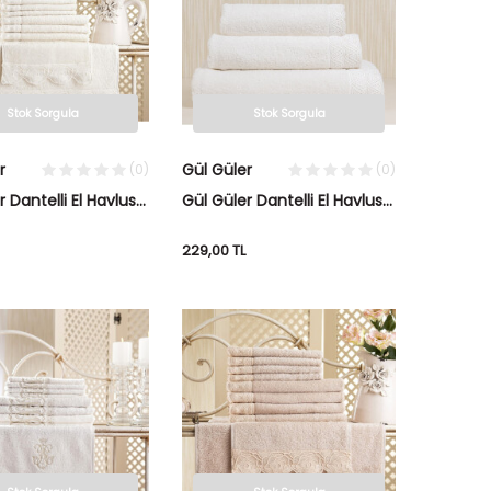
Stok Sorgula
Stok Sorgula
r
Gül Güler
(0)
(0)
r Dantelli El Havlusu
Gül Güler Dantelli El Havlusu
ür Kemik
Dalian Kemik
229,00
TL