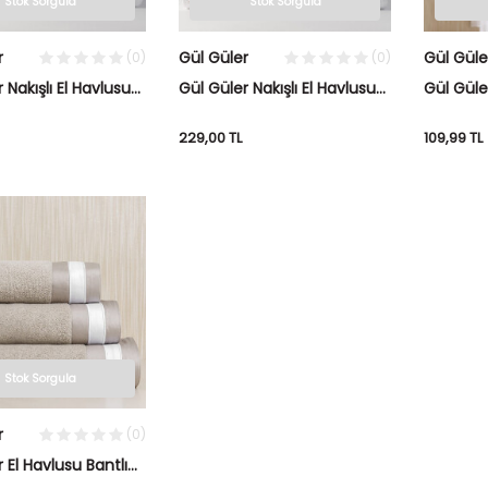
Stok Sorgula
Stok Sorgula
r
Gül Güler
Gül Güle
(0)
(0)
 Nakışlı El Havlusu
Gül Güler Nakışlı El Havlusu
Gül Güler
avi
Zigzag Mercan
Yeni Ar
229,00
TL
109,99
TL
Stok Sorgula
r
(0)
 El Havlusu Bantlı
aş Rengi