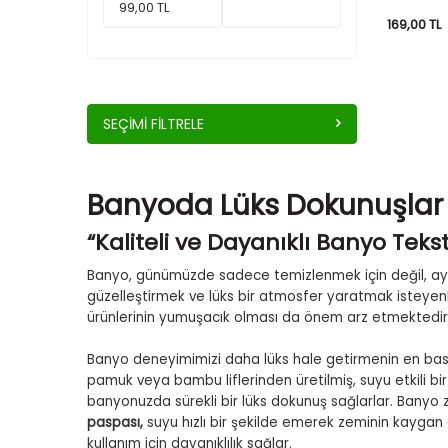
169,00
TL
SEÇIMI FILTRELE
Banyoda Lüks Dokunuşla
“Kaliteli ve Dayanıklı Banyo Teksti
Banyo, günümüzde sadece temizlenmek için değil, ayn
güzelleştirmek ve lüks bir atmosfer yaratmak isteyenl
ürünlerinin yumuşacık olması da önem arz etmektedir
Banyo deneyimimizi daha lüks hale getirmenin en bas
pamuk veya bambu liflerinden üretilmiş, suyu etkili bir
banyonuzda sürekli bir lüks dokunuş sağlarlar. Banyo z
paspası,
suyu hızlı bir şekilde emerek zeminin kaygan o
kullanım için dayanıklılık sağlar.