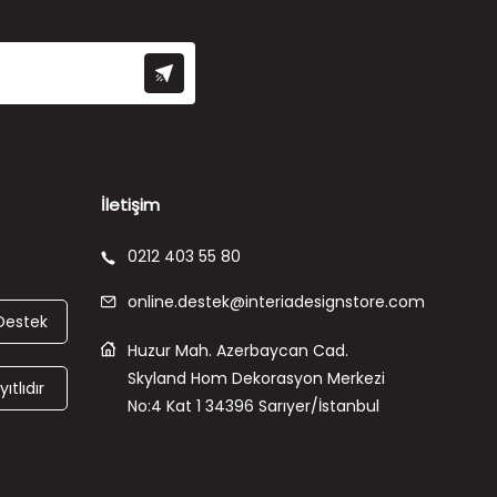
İletişim
0212 403 55 80
online.destek@interiadesignstore.com
Destek
Huzur Mah. Azerbaycan Cad.
Skyland Hom Dekorasyon Merkezi
ıtlıdır
No:4 Kat 1 34396 Sarıyer/İstanbul