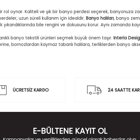
rol oynar. Kaliteli ve şık bir banyo perdesi seçerek, banyonuza za
erdeler, uzun süreli kullanım için idealdir.
Banyo halıları
, banyo zemi
sık yıkandıklarında bile rengini ve dokusunu korur. Aynı zamanda ka
anıklı banyo tekstili ürünleri seçmek büyük önem taşır.
Interia Desi
ine, bornozlardan kaymaz tabanlı halılara, terliklerden banyo akses
ÜCRETSİZ KARGO
24 SAATTE KA
E-BÜLTENE KAYIT OL
Kampanyalar ve yeniliklerden güncel olarak haberdar olun.