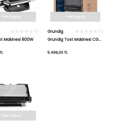
Stok Sorgula
Stok Sorgula
Grundig
(0)
(0)
st Makinesi 800W
Grundig Tost Makinesi CG
7981
TL
5.499,00
TL
Stok Sorgula