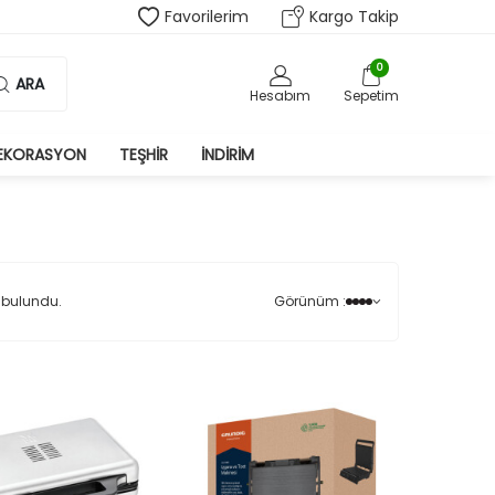
Favorilerim
Kargo Takip
0
ARA
Hesabım
Sepetim
EKORASYON
TEŞHIR
İNDIRIM
 bulundu.
Görünüm :