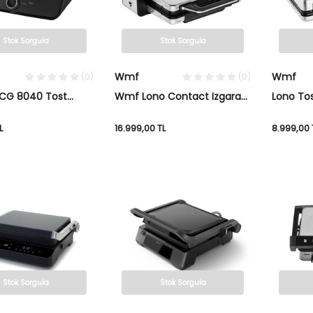
Stok Sorgula
Stok Sorgula
Wmf
Wmf
(0)
(0)
 CG 8040 Tost
Wmf Lono Contact Izgara
Lono To
ve Tost Makinesi
L
16.999,00
TL
8.999,00
Stok Sorgula
Stok Sorgula