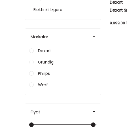
Dexart
Elektirikli Izgara
Dexart S
Izgara T
9.999,00
Markalar
Dexart
Grundig
Philips
Wmf
Fiyat