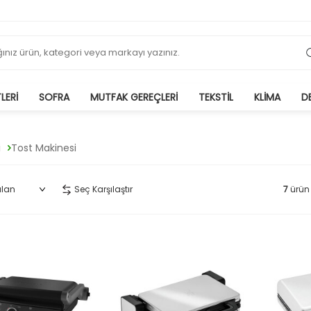
LERI
SOFRA
MUTFAK GEREÇLERI
TEKSTIL
KLIMA
D
i
Tost Makinesi
Seç Karşılaştır
7
ürün