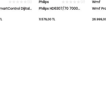
Philips
Wmf
(0)
(0)
martControl Dijital
Philips HD6307/70 7000
Wmf Profi
ost Makinesi
Serisi Izgara ve Tost
Perfecti
Makinesi
TL
11.579,00
TL
26.999,0