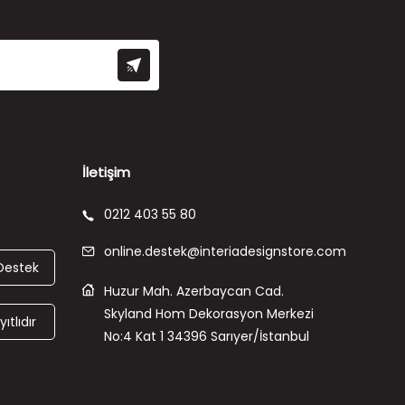
İletişim
0212 403 55 80
online.destek@interiadesignstore.com
Destek
Huzur Mah. Azerbaycan Cad.
Skyland Hom Dekorasyon Merkezi
ıtlıdır
No:4 Kat 1 34396 Sarıyer/İstanbul