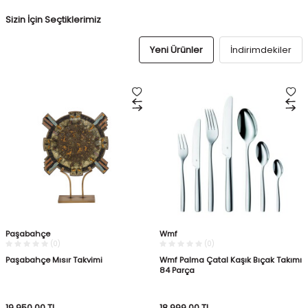
Sizin İçin Seçtiklerimiz
Yeni Ürünler
İndirimdekiler
Paşabahçe
Wmf
(0)
(0)
Paşabahçe Mısır Takvimi
Wmf Palma Çatal Kaşık Bıçak Takımı
84 Parça
19.950,00
TL
18.999,00
TL