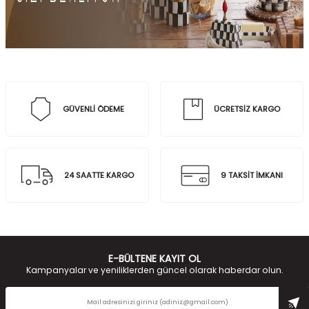
GÜVENLİ ÖDEME
ÜCRETSİZ KARGO
24 SAATTE KARGO
9 TAKSİT İMKANI
E-BÜLTENE KAYIT OL
Kampanyalar ve yeniliklerden güncel olarak haberdar olun.