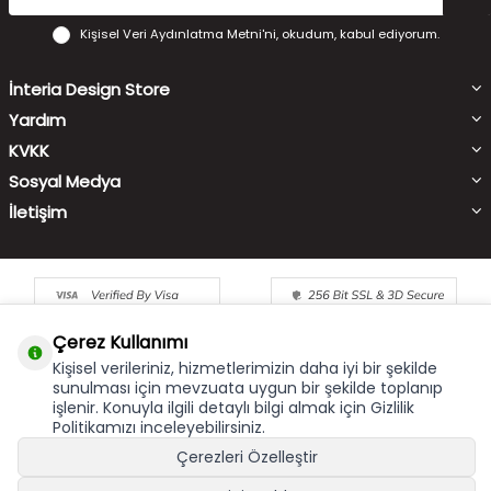
Kişisel Veri Aydınlatma Metni'ni
, okudum, kabul ediyorum.
İnteria Design Store
Yardım
KVKK
Sosyal Medya
İletişim
Çerez Kullanımı
Kişisel verileriniz, hizmetlerimizin daha iyi bir şekilde
sunulması için mevzuata uygun bir şekilde toplanıp
işlenir. Konuyla ilgili detaylı bilgi almak için Gizlilik
Çerez Kullanımı
X
Politikamızı inceleyebilirsiniz.
Bu site size en iyi alışveriş hizmetini sunabilmek için çerez
Çerezleri Özelleştir
kullanmaktadır. Hizmetlerimizi kullanmaya devam etmeniz
durumunda, çerez kullanımını kabul ettiğinizi varsayacağız. Çerezler