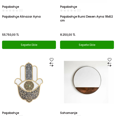
Paşabahçe
Paşabahçe
(0)
(0)
Paşabahçe Alinazar Ayna
Paşabahçe Rumi Desen Ayna 18x52
cm
55.750,00
TL
8.250,00
TL
Sepete Ekle
Sepete Ekle
Paşabahçe
Sohomanje