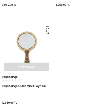
3.950,00
TL
3.250,00
TL
Stok Sorgula
Paşabahçe
(0)
Paşabahçe Gülriz Mini El Aynası
12.950,00
TL