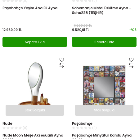
(0)
(0)
Paşabahçe Yeşim Ana Eli Ayna
Sohomanje Metal Eskitme Ayna -
Soho228 (TEŞHİR)
11.200,00
TL
12.950,00
TL
9.520,01
TL
-%
15
Sepete Ekle
Sepete Ekle
Stok Sorgula
Stok Sorgula
Nude
Paşabahçe
(0)
(0)
Nude Moon Meşe Aksesuarlı Ayna
Paşabahçe Minyatür Karolu Ayna