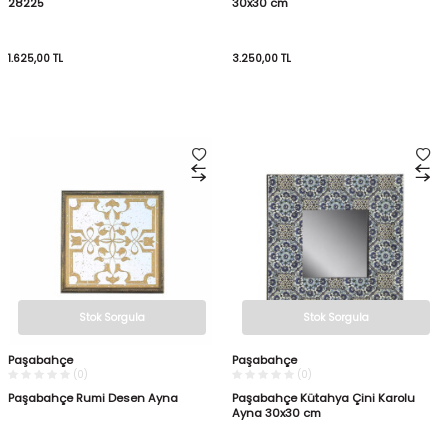
28225
30x30 cm
1.625,00
TL
3.250,00
TL
Stok Sorgula
Stok Sorgula
Paşabahçe
Paşabahçe
(0)
(0)
Paşabahçe Rumi Desen Ayna
Paşabahçe Kütahya Çini Karolu
Ayna 30x30 cm