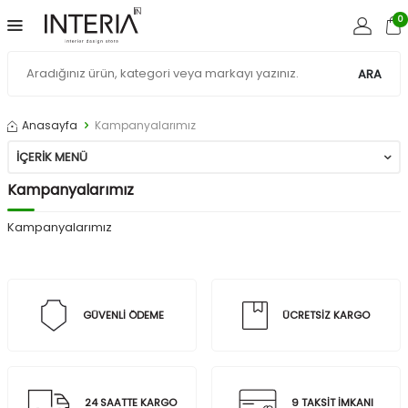
0
ARA
Anasayfa
Kampanyalarımız
İÇERIK MENÜ
Kampanyalarımız
Kampanyalarımız
GÜVENLİ ÖDEME
ÜCRETSİZ KARGO
24 SAATTE KARGO
9 TAKSİT İMKANI