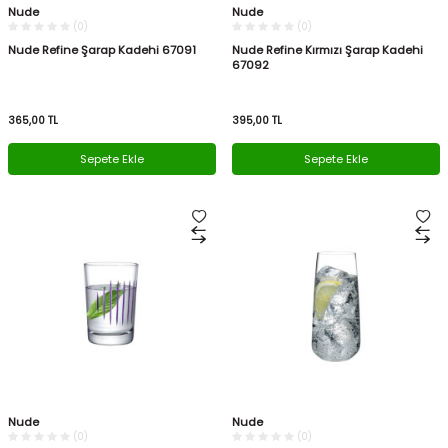
Nude
Nude
(0)
(0)
Nude Refine Şarap Kadehi 67091
Nude Refine Kırmızı Şarap Kadehi
67092
365,00
TL
395,00
TL
Sepete Ekle
Sepete Ekle
Nude
Nude
(0)
(0)