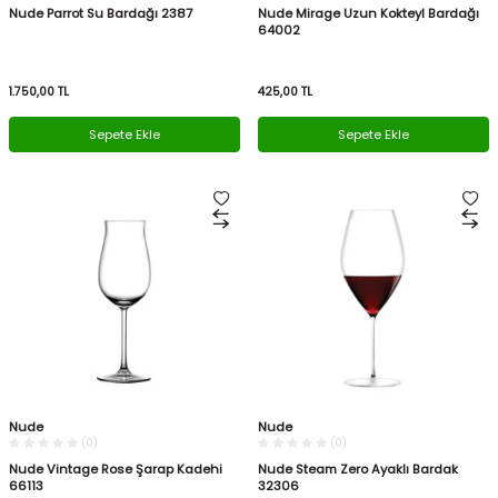
Nude Parrot Su Bardağı 2387
Nude Mirage Uzun Kokteyl Bardağı
64002
1.750,00
TL
425,00
TL
Sepete Ekle
Sepete Ekle
Nude
Nude
(0)
(0)
Nude Vintage Rose Şarap Kadehi
Nude Steam Zero Ayaklı Bardak
66113
32306