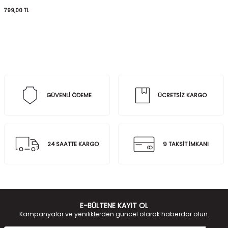
799,00
TL
GÜVENLİ ÖDEME
ÜCRETSİZ KARGO
24 SAATTE KARGO
9 TAKSİT İMKANI
E-BÜLTENE KAYIT OL
Kampanyalar ve yeniliklerden güncel olarak haberdar olun.