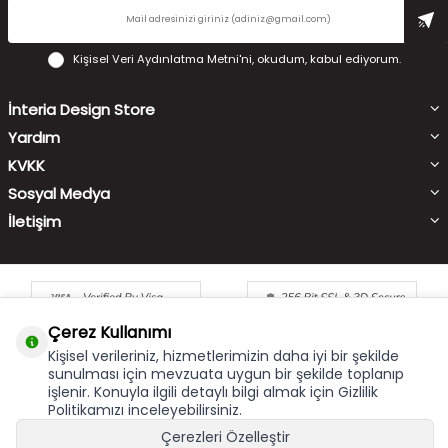
Kişisel Veri Aydınlatma Metni'ni
, okudum, kabul ediyorum.
İnteria Design Store
Yardım
KVKK
Sosyal Medya
İletişim
Çerez Kullanımı
Kişisel verileriniz, hizmetlerimizin daha iyi bir şekilde
sunulması için mevzuata uygun bir şekilde toplanıp
işlenir. Konuyla ilgili detaylı bilgi almak için Gizlilik
Çerez Kullanımı
X
Politikamızı inceleyebilirsiniz.
Bu site size en iyi alışveriş hizmetini sunabilmek için çerez
Çerezleri Özelleştir
kullanmaktadır. Hizmetlerimizi kullanmaya devam etmeniz