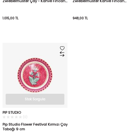
Zwiebelmuster Çay - Kahve Fincan
Zwiebelmuster Kahve Fincan
Tabağı
Tabağı
1.015,00
TL
948,00
TL
Stok Sorgula
PIP STUDIO
(0)
Pip Studio Flower Festival Kırmızı Çay
Tabağı 9 cm