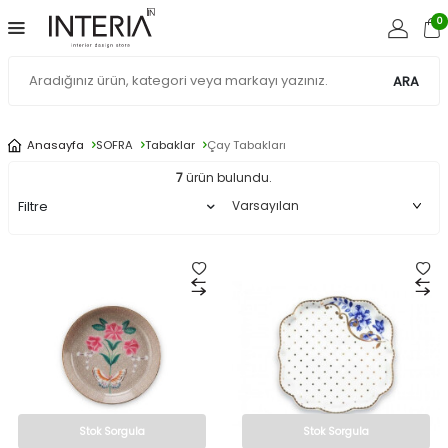
0
ARA
Anasayfa
SOFRA
Tabaklar
Çay Tabakları
7
ürün bulundu.
Filtre
Stok Sorgula
Stok Sorgula