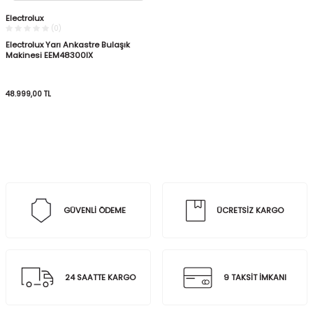
Electrolux
(0)
Electrolux Yarı Ankastre Bulaşık
Makinesi EEM48300IX
48.999,00
TL
GÜVENLİ ÖDEME
ÜCRETSİZ KARGO
24 SAATTE KARGO
9 TAKSİT İMKANI