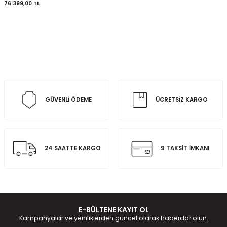
76.399,00
TL
GÜVENLİ ÖDEME
ÜCRETSİZ KARGO
24 SAATTE KARGO
9 TAKSİT İMKANI
E-BÜLTENE KAYIT OL
Kampanyalar ve yeniliklerden güncel olarak haberdar olun.