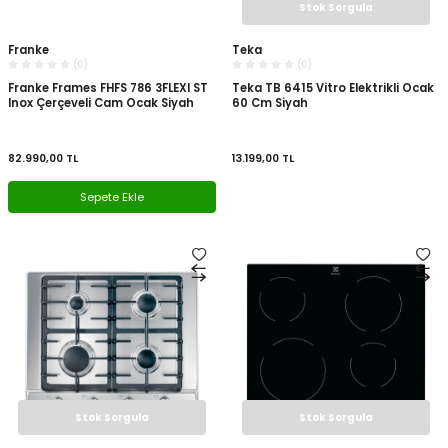
Stok Sorgula
Franke
Teka
(0)
(0)
Franke Frames FHFS 786 3FLEXI ST
Teka TB 6415 Vitro Elektrikli Ocak
Inox Çerçeveli Cam Ocak Siyah
60 Cm Siyah
82.990,00
TL
13.199,00
TL
Sepete Ekle
Stok Sorgula
Stok Sorgula