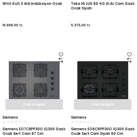
Wmf Kult X İkili Indüksiyon Ocak
Teka HL LUX 60 4G AI AL Cam Gazlı
Ocak Siyah
19.999,00
TL
5.375,00
TL
Stok Sorgula
Stok Sorgula
Siemens
Siemens
(0)
(0)
Siemens EO7C8PP30O iQ300 Gazlı
Siemens EO6C6PP30O iQ300 Gazlı
Ocak Sert Cam 67 Cm
Ocak Sert Cam Siyah 60 Cm