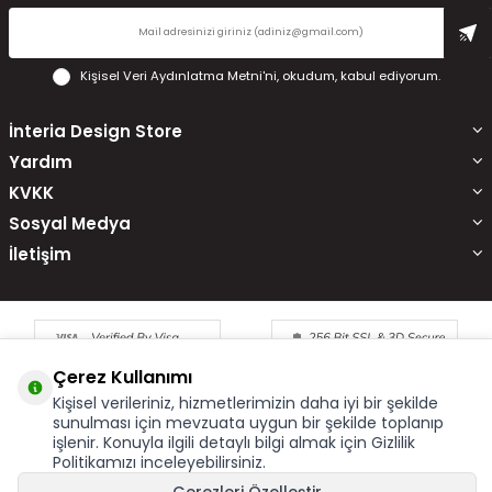
Kişisel Veri Aydınlatma Metni'ni
, okudum, kabul ediyorum.
İnteria Design Store
Yardım
KVKK
Sosyal Medya
İletişim
Çerez Kullanımı
Kişisel verileriniz, hizmetlerimizin daha iyi bir şekilde
sunulması için mevzuata uygun bir şekilde toplanıp
işlenir. Konuyla ilgili detaylı bilgi almak için Gizlilik
Çerez Kullanımı
X
Politikamızı inceleyebilirsiniz.
Bu site size en iyi alışveriş hizmetini sunabilmek için çerez
kullanmaktadır. Hizmetlerimizi kullanmaya devam etmeniz