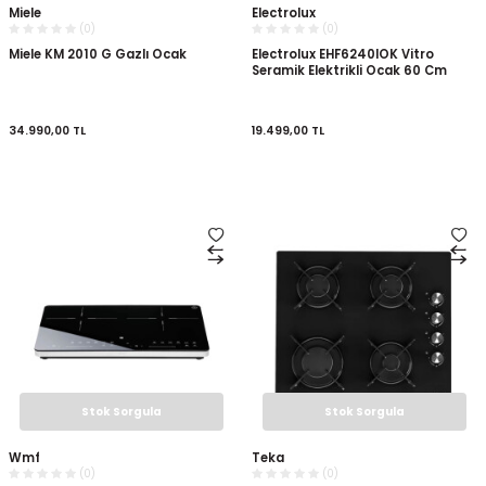
Miele
Electrolux
(0)
(0)
Miele KM 2010 G Gazlı Ocak
Electrolux EHF6240IOK Vitro
Seramik Elektrikli Ocak 60 Cm
34.990,00
TL
19.499,00
TL
Stok Sorgula
Stok Sorgula
Wmf
Teka
(0)
(0)