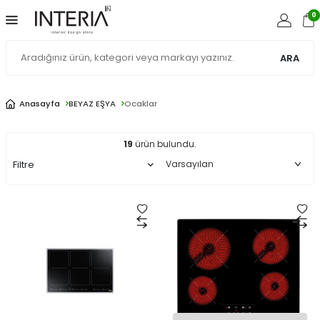
0
ARA
Ocaklar
Anasayfa
BEYAZ EŞYA
Ocaklar
19
ürün bulundu.
Filtre