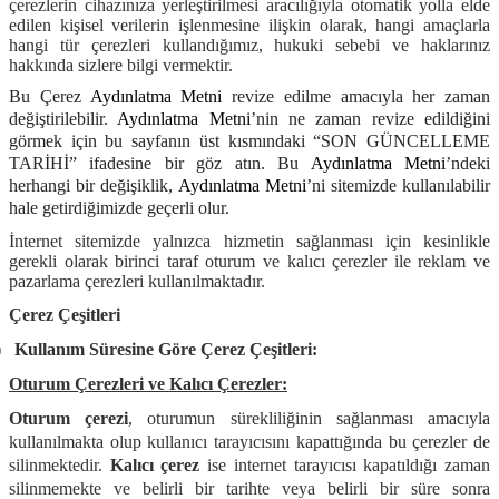
çerezlerin cihazınıza yerleştirilmesi aracılığıyla otomatik yolla elde
edilen kişisel verilerin işlenmesine ilişkin olarak, hangi amaçlarla
hangi tür çerezleri kullandığımız, hukuki sebebi ve haklarınız
hakkında sizlere bilgi vermektir.
Bu Çerez
Aydınlatma Metni
revize edilme amacıyla her zaman
değiştirilebilir.
Aydınlatma Metni
’nin ne zaman revize edildiğini
görmek için bu sayfanın üst kısmındaki “SON GÜNCELLEME
TARİHİ” ifadesine bir göz atın. Bu
Aydınlatma Metni
’ndeki
herhangi bir değişiklik,
Aydınlatma Metni
’ni sitemizde kullanılabilir
hale getirdiğimizde geçerli olur.
İnternet sitemizde yalnızca hizmetin sağlanması için kesinlikle
gerekli olarak birinci taraf oturum ve kalıcı çerezler ile reklam ve
pazarlama çerezleri kullanılmaktadır.
Çerez Çeşitleri
)
Kullanım Süresine Göre Çerez Çeşitleri:
Oturum Çerezleri ve Kalıcı Çerezler:
Oturum çerezi
, oturumun sürekliliğinin sağlanması amacıyla
kullanılmakta olup kullanıcı tarayıcısını kapattığında bu çerezler de
silinmektedir.
Kalıcı çerez
ise internet tarayıcısı kapatıldığı zaman
silinmemekte ve belirli bir tarihte veya belirli bir süre sonra