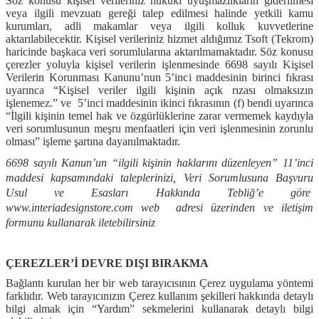
Söz konusu kişisel verileriniz hukuki uyuşmazlıkların giderilmesi
veya ilgili mevzuatı gereği talep edilmesi halinde yetkili kamu
kurumları, adli makamlar veya ilgili kolluk kuvvetlerine
aktarılabilecektir. Kişisel verileriniz hizmet aldığımız Tsoft (Tekrom)
haricinde başkaca veri sorumlularına aktarılmamaktadır. Söz konusu
çerezler yoluyla kişisel verilerin işlenmesinde 6698 sayılı Kişisel
Verilerin Korunması Kanunu’nun 5’inci maddesinin birinci fıkrası
uyarınca “
Kişisel veriler ilgili kişinin açık rızası olmaksızın
işlenemez.” ve
5’inci maddesinin ikinci fıkrasının (f) bendi uyarınca
“İlgili kişinin temel hak ve özgürlüklerine zarar vermemek kaydıyla
veri sorumlusunun meşru menfaatleri için veri işlenmesinin zorunlu
olması” işleme şartına dayanılmaktadır.
6698 sayılı Kanun’un “ilgili kişinin haklarını düzenleyen” 11’inci
maddesi kapsamındaki taleplerinizi, Veri Sorumlusuna Başvuru
Usul ve Esasları Hakkında Tebliğ’e göre
www.interiadesignstore.com
web
adresi üzerinden ve iletişim
formunu kullanarak iletebilirsiniz
ÇEREZLER’İ DEVRE DIŞI BIRAKMA
Bağlantı kurulan her bir web tarayıcısının Çerez uygulama yöntemi
farklıdır. Web tarayıcınızın Çerez kullanım şekilleri hakkında detaylı
bilgi almak için “Yardım” sekmelerini kullanarak detaylı bilgi