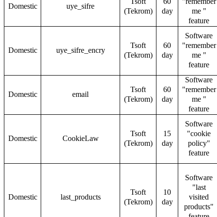
Tsoft
60
"remember
Domestic
uye_sifre
(Tekrom)
day
me "
feature
Software
Tsoft
60
"remember
Domestic
uye_sifre_encry
(Tekrom)
day
me "
feature
Software
Tsoft
60
"remember
Domestic
email
(Tekrom)
day
me "
feature
Software
Tsoft
15
"cookie
Domestic
CookieLaw
(Tekrom)
day
policy"
feature
Software
"last
Tsoft
10
Domestic
last_products
visited
(Tekrom)
day
products"
feature