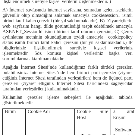
ilişkilendirmek suretiyle kişisel verileriniz işlenmektedir. )
A) İnternet sayfasında internet sayfasına, sonradan gelen isteklerin
güvenilir olup olmadığını anlamak amacıyla cookiesession1 isimli
birinci taraf kalıcı çerezini (bir yıl saklanmaktadır), B)
Ziyaretçilerin
web sayfasını hangi dilde görüntülediği tespit edebilmek amacıyla
ASP.NET_SessionId isimli birinci taraf oturum çerezini, C) Çerez
aydınlatma metninin okunduğunun teyidi amacıyla
cookiepolicy
status isimli birinci taraf kalıcı çerezini (bir yıl saklanmaktadır.) IP
bilgilerinizle ilişkilendirmek suretiyle kişisel verileriniz
işlenmektedir. Söz konusu kişisel verileriniz başka veri
sorumlularına aktarılmamaktadır
Aşağıda İnternet Sitesi’nde kullandığımız farklı türdeki çerezleri
bulabilirsiniz. İnternet Sitesi’nde hem birinci parti çerezler (ziyaret
ettiğiniz İnternet Sitesi tarafından yerleştirilen) hem de üçüncü parti
çerezleri (ziyaret ettiğiniz İnternet Sitesi haricindeki sağlayıcılar
tarafından yerleştirilen) kullanılmaktadır.
Kullanılan çerezler işleme sebepleri ile aşağıdaki tabloda
gösterilmektedir.
Birim
Cookie Adı
Cookie
Süre
3. Taraf
Host
Erişimi
Software