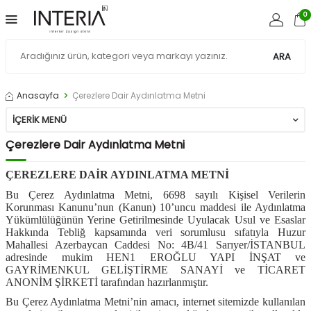
0
ARA
Anasayfa
Çerezlere Dair Aydınlatma Metni
İÇERIK MENÜ
Çerezlere Dair Aydınlatma Metni
ÇEREZLERE DAİR AYDINLATMA METNİ
Bu Çerez Aydınlatma Metni, 6698 sayılı Kişisel Verilerin
Korunması Kanunu’nun (Kanun) 10’uncu maddesi ile Aydınlatma
Yükümlülüğünün Yerine Getirilmesinde Uyulacak Usul ve Esaslar
Hakkında Tebliğ kapsamında veri sorumlusu sıfatıyla Huzur
Mahallesi Azerbaycan Caddesi No: 4B/41 Sarıyer/İSTANBUL
adresinde mukim HEN1 EROĞLU YAPI İNŞAT ve
GAYRİMENKUL GELİŞTİRME SANAYİ ve TİCARET
ANONİM ŞİRKETİ tarafından hazırlanmıştır.
Bu Çerez Aydınlatma Metni’nin amacı, internet sitemizde kullanılan