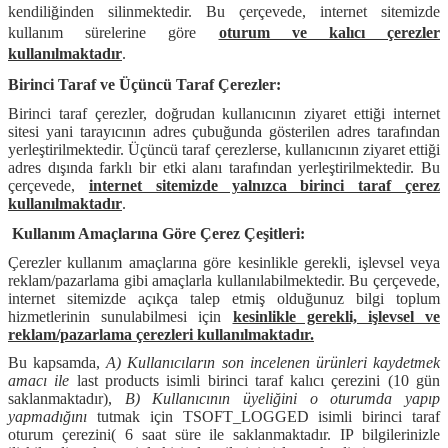
kendiliğinden silinmektedir. Bu çerçevede, internet sitemizde
kullanım sürelerine göre
oturum ve kalıcı çerezler
kullanılmaktadır
.
Birinci Taraf ve Üçüncü Taraf Çerezler:
Birinci taraf çerezler, doğrudan kullanıcının ziyaret ettiği internet
sitesi yani tarayıcının adres çubuğunda gösterilen adres tarafından
yerleştirilmektedir. Üçüncü taraf çerezlerse, kullanıcının ziyaret ettiği
adres dışında farklı bir etki alanı tarafından yerleştirilmektedir. Bu
çerçevede,
internet sitemizde yalnızca birinci taraf çerez
kullanılmaktadır
.
Kullanım Amaçlarına Göre Çerez Çeşitleri:
Çerezler kullanım amaçlarına göre kesinlikle gerekli, işlevsel veya
reklam/pazarlama gibi amaçlarla kullanılabilmektedir. Bu çerçevede,
internet sitemizde açıkça talep etmiş olduğunuz bilgi toplum
hizmetlerinin sunulabilmesi için
kesinlikle gerekli, işlevsel ve
reklam/pazarlama çerezleri kullanılmaktadır.
Bu kapsamda,
A) Kullanıcıların son incelenen ürünleri kaydetmek
amacı ile
last products isimli birinci taraf kalıcı çerezini (10 gün
saklanmaktadır),
B) Kullanıcının üyeliğini o oturumda yapıp
yapmadığını
tutmak için TSOFT_LOGGED isimli birinci taraf
oturum çerezini( 6 saat süre ile saklanmaktadır. IP bilgilerinizle