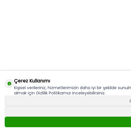
Çerez Kullanımı
Kişisel verileriniz, hizmetlerimizin daha iyi bir şekilde sunul
almak için Gizlilik Politikamızı inceleyebilirsiniz.
Çerez Kullanımı
Bu site size en iyi alışveriş hizmetini sunabilmek için çerez kullanm
ettiğinizi varsayacağız. Çerezler hakkında daha fazla bilgi ve nasıl r
Okudum!