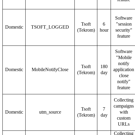
Software
Tsoft
6
"session
Domestic
TSOFT_LOGGED
(Tekrom)
hour
security"
feature
Software
"Mobile
notify
Tsoft
180
Domestic
MobileNotifyClose
application
(Tekrom)
day
close
notify"
feature
Collecting
campaigns
Tsoft
7
Domestic
utm_source
with
(Tekrom)
day
custom
URLs
Collecting