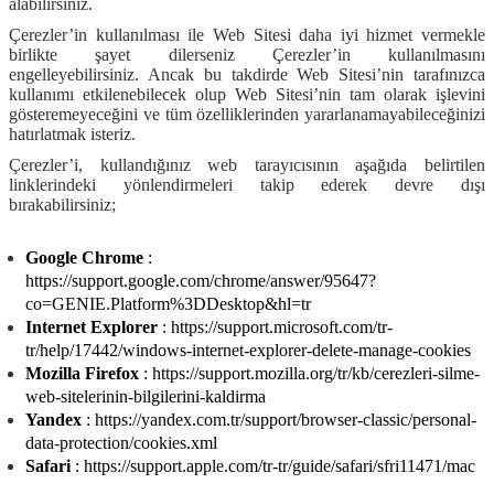
alabilirsiniz.
Çerezler’in kullanılması ile Web Sitesi daha iyi hizmet vermekle
birlikte şayet dilerseniz Çerezler’in kullanılmasını
engelleyebilirsiniz. Ancak bu takdirde Web Sitesi’nin tarafınızca
kullanımı etkilenebilecek olup Web Sitesi’nin tam olarak işlevini
gösteremeyeceğini ve tüm özelliklerinden yararlanamayabileceğinizi
hatırlatmak isteriz.
Çerezler’i, kullandığınız web tarayıcısının aşağıda belirtilen
linklerindeki yönlendirmeleri takip ederek devre dışı
bırakabilirsiniz;
Google Chrome
:
https://support.google.com/chrome/answer/95647?
co=GENIE.Platform%3DDesktop&hl=tr
Internet Explorer
:
https://support.microsoft.com/tr-
tr/help/17442/windows-internet-explorer-delete-manage-cookies
Mozilla Firefox
:
https://support.mozilla.org/tr/kb/cerezleri-silme-
web-sitelerinin-bilgilerini-kaldirma
Yandex
:
https://yandex.com.tr/support/browser-classic/personal-
data-protection/cookies.xml
Safari
:
https://support.apple.com/tr-tr/guide/safari/sfri11471/mac