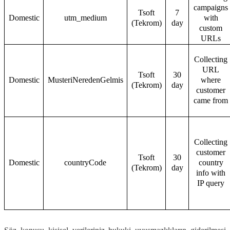
campaigns
Tsoft
7
Domestic
utm_medium
with
(Tekrom)
day
custom
URLs
Collecting
URL
Tsoft
30
Domestic
MusteriNeredenGelmis
where
(Tekrom)
day
customer
came from
Collecting
customer
Tsoft
30
Domestic
countryCode
country
(Tekrom)
day
info with
IP query