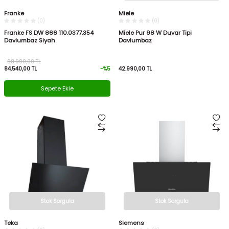
Franke
Miele
(0)
(0)
Franke FS DW 866 110.0377.354
Miele Pur 98 W Duvar Tipi
Davlumbaz Siyah
Davlumbaz
88.990,00
TL
84.540,00
TL
-%
5
42.990,00
TL
Sepete Ekle
Stok Sorgula
Stok Sorgula
Teka
Siemens