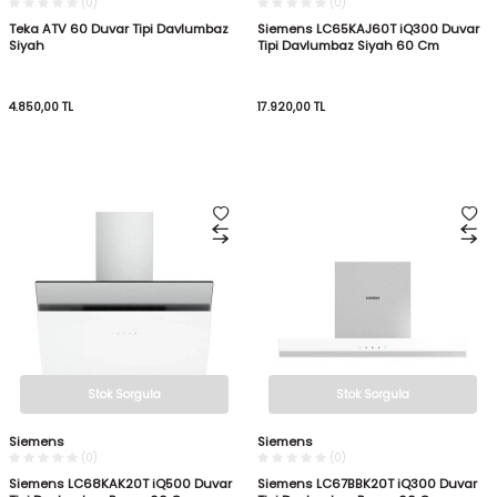
(0)
(0)
Teka ATV 60 Duvar Tipi Davlumbaz
Siemens LC65KAJ60T iQ300 Duvar
Siyah
Tipi Davlumbaz Siyah 60 Cm
4.850,00
TL
17.920,00
TL
Stok Sorgula
Stok Sorgula
Siemens
Siemens
(0)
(0)
Siemens LC68KAK20T iQ500 Duvar
Siemens LC67BBK20T iQ300 Duvar