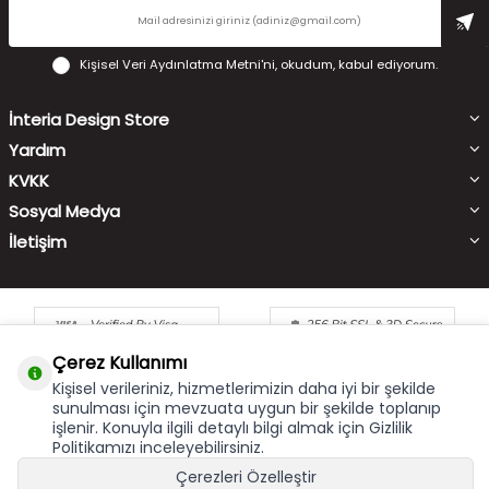
Kişisel Veri Aydınlatma Metni'ni
, okudum, kabul ediyorum.
İnteria Design Store
Yardım
KVKK
Sosyal Medya
İletişim
Çerez Kullanımı
Kişisel verileriniz, hizmetlerimizin daha iyi bir şekilde
sunulması için mevzuata uygun bir şekilde toplanıp
işlenir. Konuyla ilgili detaylı bilgi almak için Gizlilik
Çerez Kullanımı
X
Politikamızı inceleyebilirsiniz.
Bu site size en iyi alışveriş hizmetini sunabilmek için çerez
Çerezleri Özelleştir
kullanmaktadır. Hizmetlerimizi kullanmaya devam etmeniz