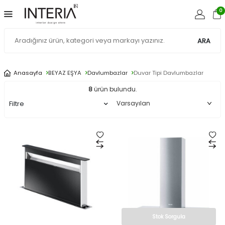
0
ARA
Anasayfa
BEYAZ EŞYA
Davlumbazlar
Duvar Tipi Davlumbazlar
8
ürün bulundu.
Filtre
Stok Sorgula