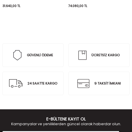
31.640,00
TL
74.080,00
TL
GÜVENLİ ÖDEME
ÜCRETSİZ KARGO
24 SAATTE KARGO
9 TAKSİT İMKANI
E-BÜLTENE KAYIT OL
Kampanyalar ve yeniliklerden güncel olarak haberdar olun.