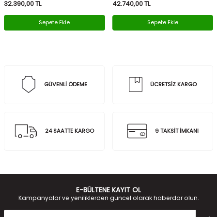
32.390,00
TL
42.740,00
TL
Sepete Ekle
Sepete Ekle
GÜVENLİ ÖDEME
ÜCRETSİZ KARGO
24 SAATTE KARGO
9 TAKSİT İMKANI
E-BÜLTENE KAYIT OL
Kampanyalar ve yeniliklerden güncel olarak haberdar olun.