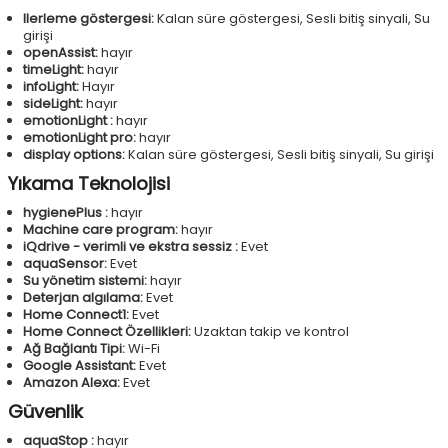
Ilerleme göstergesi:
Kalan süre göstergesi, Sesli bitiş sinyali, Su
girişi
openAssist:
hayır
timeLight:
hayır
infoLight:
Hayır
sideLight:
hayır
emotionLight :
hayır
emotionLight pro:
hayır
display options:
Kalan süre göstergesi, Sesli bitiş sinyali, Su girişi
Yıkama Teknolojisi
hygienePlus :
hayır
Machine care program:
hayır
iQdrive - verimli ve ekstra sessiz :
Evet
aquaSensor:
Evet
Su yönetim sistemi:
hayır
Deterjan algılama:
Evet
Home Connect1:
Evet
Home Connect Özellikleri:
Uzaktan takip ve kontrol
Ağ Bağlantı Tipi:
Wi-Fi
Google Assistant:
Evet
Amazon Alexa:
Evet
Güvenlik
aquaStop :
hayır