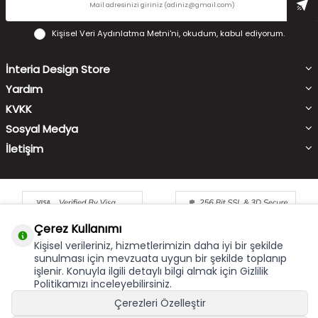
Kişisel Veri Aydınlatma Metni'ni
, okudum, kabul ediyorum.
İnteria Design Store
Yardım
KVKK
Sosyal Medya
İletişim
Çerez Kullanımı
Kişisel verileriniz, hizmetlerimizin daha iyi bir şekilde
sunulması için mevzuata uygun bir şekilde toplanıp
işlenir. Konuyla ilgili detaylı bilgi almak için Gizlilik
Çerez Kullanımı
X
Politikamızı inceleyebilirsiniz.
Bu site size en iyi alışveriş hizmetini sunabilmek için çerez
Çerezleri Özelleştir
kullanmaktadır. Hizmetlerimizi kullanmaya devam etmeniz
durumunda, çerez kullanımını kabul ettiğinizi varsayacağız. Çerezler