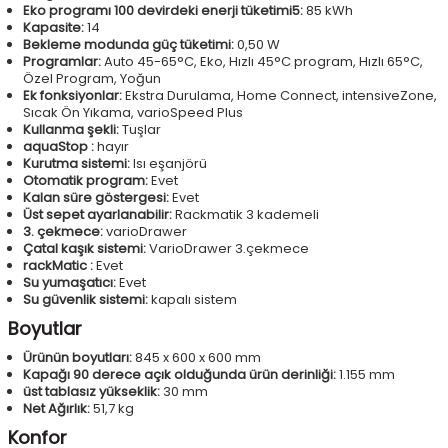
Eko programı 100 devirdeki enerji tüketimi5:
85 kWh
Kapasite:
14
Bekleme modunda güç tüketimi:
0,50 W
Programlar:
Auto 45-65°C, Eko, Hızlı 45°C program, Hızlı 65°C,
Özel Program, Yoğun
Ek fonksiyonlar:
Ekstra Durulama, Home Connect, intensiveZone,
Sıcak Ön Yıkama, varioSpeed Plus
Kullanma şekli:
Tuşlar
aquaStop :
hayır
Kurutma sistemi:
Isı eşanjörü
Otomatik program:
Evet
Kalan süre göstergesi:
Evet
Üst sepet ayarlanabilir:
Rackmatik 3 kademeli
3. çekmece:
varioDrawer
Çatal kaşık sistemi:
VarioDrawer 3.çekmece
rackMatic :
Evet
Su yumaşatıcı:
Evet
Su güvenlik sistemi:
kapalı sistem
Boyutlar
Ürünün boyutları:
845 x 600 x 600 mm
Kapağı 90 derece açık olduğunda ürün derinliği:
1.155 mm
üst tablasız yükseklik:
30 mm
Net Ağırlık:
51,7 kg
Konfor