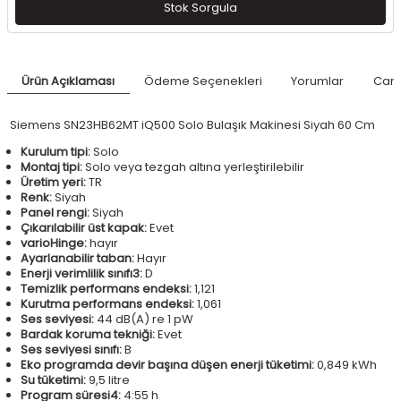
Stok Sorgula
Ürün Açıklaması
Ödeme Seçenekleri
Yorumlar
Canl
Siemens SN23HB62MT iQ500 Solo Bulaşık Makinesi Siyah 60 Cm
Kurulum tipi:
Solo
Montaj tipi:
Solo veya tezgah altına yerleştirilebilir
Üretim yeri:
TR
Renk:
Siyah
Panel rengi:
Siyah
Çıkarılabilir üst kapak:
Evet
varioHinge:
hayır
Ayarlanabilir taban:
Hayır
Enerji verimlilik sınıfı3:
D
Temizlik performans endeksi:
1,121
Kurutma performans endeksi:
1,061
Ses seviyesi:
44 dB(A) re 1 pW
Bardak koruma tekniği:
Evet
Ses seviyesi sınıfı:
B
Eko programda devir başına düşen enerji tüketimi:
0,849 kWh
Su tüketimi:
9,5 litre
Program süresi4:
4:55 h