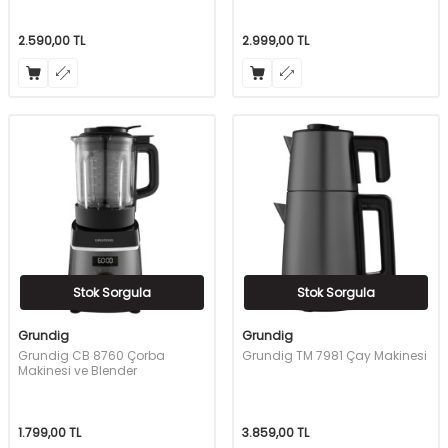
2.590,00
TL
2.999,00
TL
Stok Sorgula
Stok Sorgula
Grundig
Grundig
Grundig CB 8760 Çorba
Grundig TM 7981 Çay Makinesi
Makinesi ve Blender
1.799,00
TL
3.859,00
TL