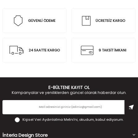
GÜVENLİ ÖDEME
ÜCRETSİZ KARGO
24 SAATTE KARGO
9 TAKSİT İMKANI
E-BÜLTENE KAYIT OL
Kampanyalar ve yeniliklerden güncel olarak haberdar olun.
Kişisel Veri Aydınlatma Metni'ni
, okudum, kabul ediyorum.
İnteria Design Store