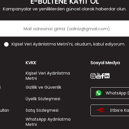
E-BÜLTENE KAYIT OL
Kampanyalar ve yeniliklerden güncel olarak haberdar olun.
Kişisel Veri Aydınlatma Metni'ni
, okudum, kabul ediyorum.
KVKK
Sosyal Medya
Kişisel Veri Aydınlatma
Metni
i
Gizlilik ve Güvenlik
WhatsApp 
Üyelik Sözleşmesi
lları
Satış Sözleşmesi
Etbis’e Kay
WhatsApp Aydınlatma
Metni