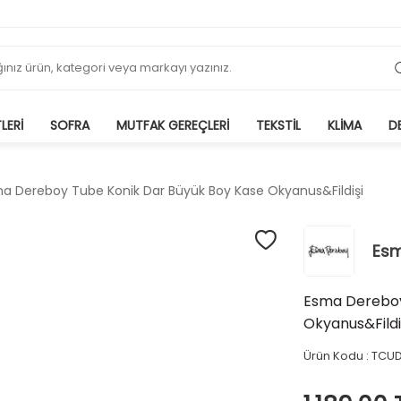
LERI
SOFRA
MUTFAK GEREÇLERI
TEKSTIL
KLIMA
D
a Dereboy Tube Konik Dar Büyük Boy Kase Okyanus&Fildişi
Es
Esma Dereboy
Okyanus&Fildi
Ürün Kodu :
TCUD