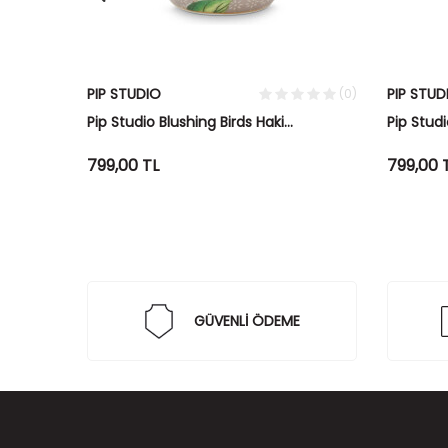
PIP STUDIO
PIP STUD
(0)
(0)
Kasesi
Pip Studio Blushing Birds Haki
Pip Stud
Yumurtalık
Yumurtal
799,00
TL
799,00
GÜVENLİ ÖDEME