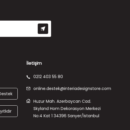
İletişim
0212 403 55 80
online.destek@interiadesignstore.com
Destek
Huzur Mah. Azerbaycan Cad.
Skyland Hom Dekorasyon Merkezi
ıtlıdır
No:4 Kat 1 34396 Sarıyer/İstanbul