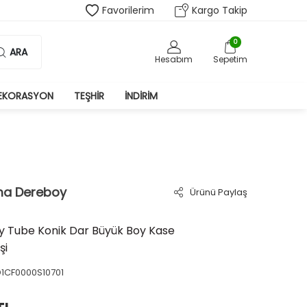
Favorilerim
Kargo Takip
0
ARA
Hesabım
Sepetim
EKORASYON
TEŞHIR
İNDIRIM
ma Dereboy
Ürünü Paylaş
 Tube Konik Dar Büyük Boy Kase
şi
1CF0000S10701