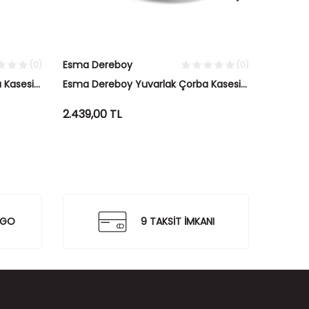
Esma Dereboy
Esma D
(0)
(0)
 Kasesi
Esma Dereboy Yuvarlak Çorba Kasesi
Esma De
Siyah&Taş
Boy Kas
2.439,00
TL
839,00
RGO
9 TAKSİT İMKANI