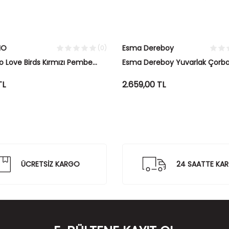
IO
Esma Dereboy
(0)
io Love Birds Kırmızı Pembe
Esma Dereboy Yuvarlak Çorba
ık
Red Coral Okyanus&Fildişi
TL
2.659,00
TL
ÜCRETSİZ KARGO
24 SAATTE KA