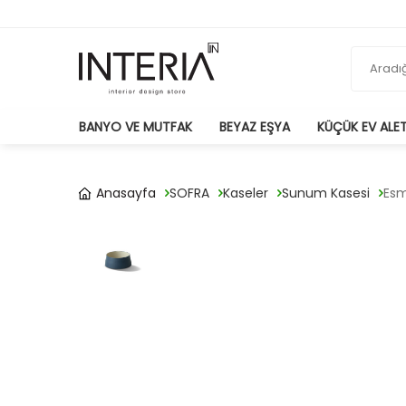
BANYO VE MUTFAK
BEYAZ EŞYA
KÜÇÜK EV ALET
Anasayfa
SOFRA
Kaseler
Sunum Kasesi
Esm