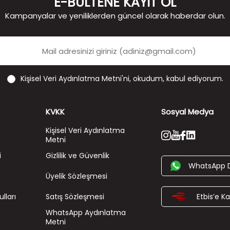
E-BÜLTENE KAYIT OL
Kampanyalar ve yeniliklerden güncel olarak haberdar olun.
Kişisel Veri Aydınlatma Metni'ni
, okudum, kabul ediyorum.
KVKK
Sosyal Medya
Kişisel Veri Aydınlatma
Metni
i
Gizlilik ve Güvenlik
WhatsApp 
Üyelik Sözleşmesi
lları
Satış Sözleşmesi
Etbis’e Kay
WhatsApp Aydınlatma
Metni