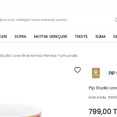
LERI
SOFRA
MUTFAK GEREÇLERI
TEKSTIL
KLIMA
D
 Studio Love Birds Kırmızı Pembe Yumurtalık
PIP
Pip Studio Lo
Ürün Kodu :
51011
799,00
T