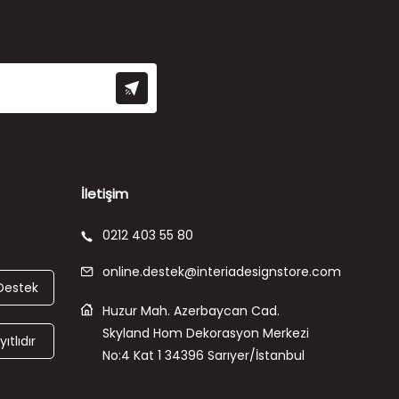
İletişim
0212 403 55 80
online.destek@interiadesignstore.com
Destek
Huzur Mah. Azerbaycan Cad.
Skyland Hom Dekorasyon Merkezi
ıtlıdır
No:4 Kat 1 34396 Sarıyer/İstanbul