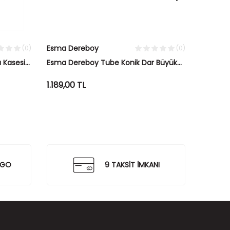
Esma Dereboy
Esma D
(0)
(0)
 Kasesi
Esma Dereboy Tube Konik Dar Büyük
Esma De
Boy Kase Okyanus&Fildişi
Boy Kas
1.189,00
TL
839,00
RGO
9 TAKSİT İMKANI