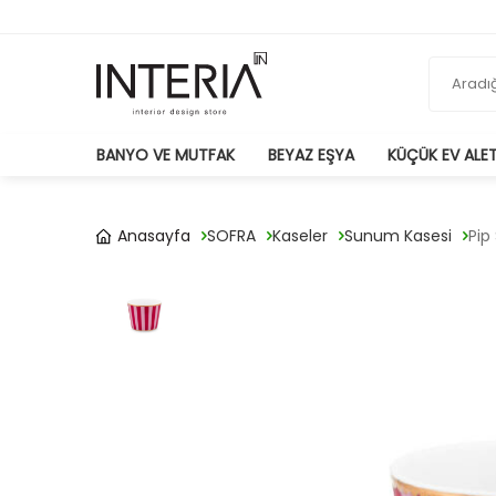
BANYO VE MUTFAK
BEYAZ EŞYA
KÜÇÜK EV ALET
Anasayfa
SOFRA
Kaseler
Sunum Kasesi
Pip