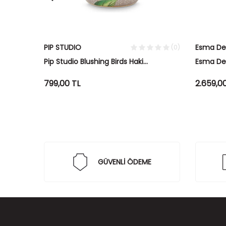
PIP STUDIO
Esma De
(0)
(0)
Kasesi
Pip Studio Blushing Birds Haki
Esma Der
Yumurtalık
Red Cora
799,00
TL
2.659,0
GÜVENLİ ÖDEME