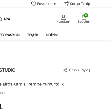
Favorilerim
Kargo Takip
0
ARA
Hesabım
Sepetim
EKORASYON
TEŞHIR
İNDIRIM
 STUDIO
Ürünü Paylaş
ve Birds Kırmızı Pembe Yumurtalık
007
L