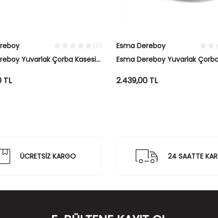
reboy
Esma Dereboy
(0)
eboy Yuvarlak Çorba Kasesi
Esma Dereboy Yuvarlak Çorba
l Okyanus&Fildişi
Siyah&Taş
0
TL
2.439,00
TL
ÜCRETSİZ KARGO
24 SAATTE KA