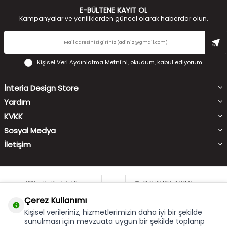
E-BÜLTENE KAYIT OL
Kampanyalar ve yeniliklerden güncel olarak haberdar olun.
Kişisel Veri Aydınlatma Metni'ni
, okudum, kabul ediyorum.
İnteria Design Store
Yardım
KVKK
Sosyal Medya
İletişim
Çerez Kullanımı
Kişisel verileriniz, hizmetlerimizin daha iyi bir şekilde
sunulması için mevzuata uygun bir şekilde toplanıp