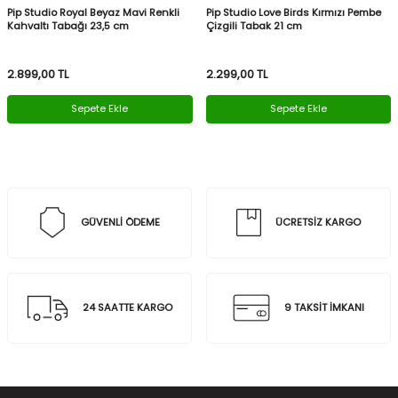
Pip Studio Royal Beyaz Mavi Renkli
Pip Studio Love Birds Kırmızı Pembe
Kahvaltı Tabağı 23,5 cm
Çizgili Tabak 21 cm
2.899,00
TL
2.299,00
TL
Sepete Ekle
Sepete Ekle
GÜVENLİ ÖDEME
ÜCRETSİZ KARGO
24 SAATTE KARGO
9 TAKSİT İMKANI