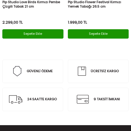
Pip Studio Love Birds Kırmızı Pembe
Pip Studio Flower Festival Kırmızı
Çizgili Tabak 21 cm
Yemek Tabağı 26.5 cm
2.299,00
TL
1.999,00
TL
Sepete Ekle
Sepete Ekle
GÜVENLİ ÖDEME
ÜCRETSİZ KARGO
24 SAATTE KARGO
9 TAKSİT İMKANI