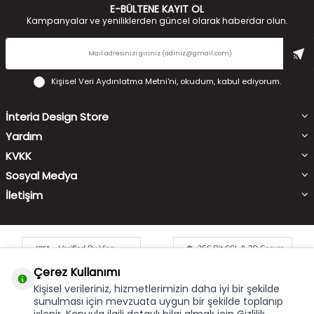
E-BÜLTENE KAYIT OL
Kampanyalar ve yeniliklerden güncel olarak haberdar olun.
Kişisel Veri Aydınlatma Metni'ni
, okudum, kabul ediyorum.
İnteria Design Store
Yardım
KVKK
Sosyal Medya
İletişim
Çerez Kullanımı
Kişisel verileriniz, hizmetlerimizin daha iyi bir şekilde
sunulması için mevzuata uygun bir şekilde toplanıp