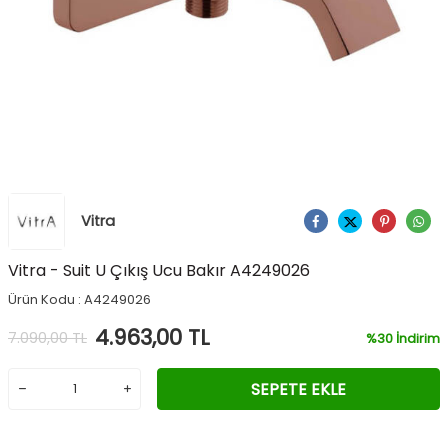
Vitra
Ürünü Paylaş
Vitra - Suit U Çıkış Ucu Bakır A4249026
Ürün Kodu :
A4249026
4.963,00
TL
7.090,00
TL
%
30
İndirim
SEPETE EKLE