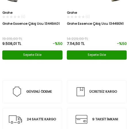
Grohe
Grohe
(0)
(0)
Grohe Essence Çıkış Ucu 13449A01
Grohe Essence Çıkış Ucu 13449EN1
19.016,00
TL
14.229,00
TL
9.508,01
TL
-%
50
7.114,50
TL
-%
50
Sepete Ekle
Sepete Ekle
GÜVENLİ ÖDEME
ÜCRETSİZ KARGO
24 SAATTE KARGO
9 TAKSİT İMKANI