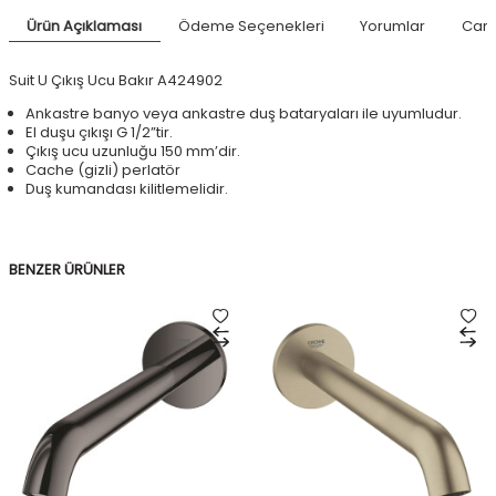
Ürün Açıklaması
Ödeme Seçenekleri
Yorumlar
Canl
Suit U Çıkış Ucu Bakır A424902
Ankastre banyo veya ankastre duş bataryaları ile uyumludur.
El duşu çıkışı G 1/2”tir.
Çıkış ucu uzunluğu 150 mm’dir.
Cache (gizli) perlatör
Duş kumandası kilitlemelidir.
BENZER ÜRÜNLER