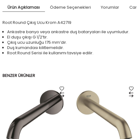
Ürün Açıklaması
Ödeme Seçenekleri
Yorumlar
Canl
Root Round Çıkış Ucu Krom A42719
Ankastre banyo veya ankastre duş bataryaları ile uyumludur.
El duşu çıkışı G 1/2’tir.
Çıkış ucu uzunluğu 175 mm’dir.
Duş kumandası kilitlemelidir.
Root Round Serisi ile kullanımı tavsiye edilir.
BENZER ÜRÜNLER