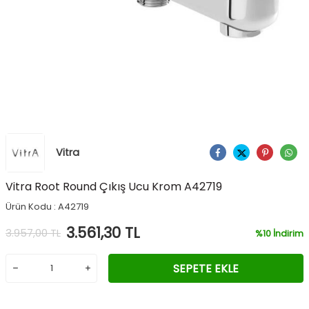
Vitra
Ürünü Paylaş
Vitra Root Round Çıkış Ucu Krom A42719
Ürün Kodu :
A42719
3.561,30
TL
3.957,00
TL
%
10
İndirim
SEPETE EKLE