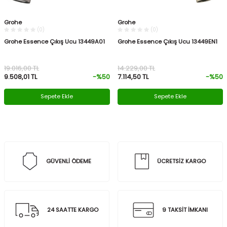
Grohe
Grohe
(0)
(0)
Grohe Essence Çıkış Ucu 13449A01
Grohe Essence Çıkış Ucu 13449EN1
19.016,00
TL
14.229,00
TL
9.508,01
TL
-%
50
7.114,50
TL
-%
50
Sepete Ekle
Sepete Ekle
GÜVENLİ ÖDEME
ÜCRETSİZ KARGO
24 SAATTE KARGO
9 TAKSİT İMKANI