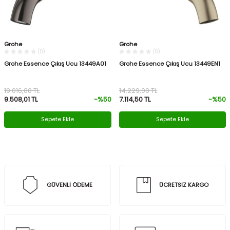
Grohe
Grohe
(0)
(0)
Grohe Essence Çıkış Ucu 13449A01
Grohe Essence Çıkış Ucu 13449EN1
19.016,00
TL
14.229,00
TL
9.508,01
TL
-%
50
7.114,50
TL
-%
50
Sepete Ekle
Sepete Ekle
GÜVENLİ ÖDEME
ÜCRETSİZ KARGO