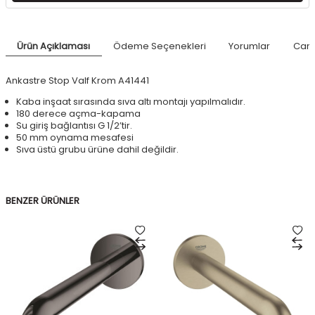
Ürün Açıklaması
Ödeme Seçenekleri
Yorumlar
Canl
Ankastre Stop Valf Krom A41441
Kaba inşaat sırasında sıva altı montajı yapılmalıdır.
180 derece açma-kapama
Su giriş bağlantısı G 1/2’tir.
50 mm oynama mesafesi
Sıva üstü grubu ürüne dahil değildir.
BENZER ÜRÜNLER