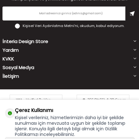
Kişisel Veri Aydınlatma Metni'ni
, okudum, kabul ediyorum.
İnteria Design Store
Yardım
KVKK
Sosyal Medya
İletişim
Çerez Kullanımı
Kişisel verileriniz, hizmetlerimizin daha iyi bir şekilde
sunulması için mevzuata uygun bir şekilde toplanıp
işlenir. Konuyla ilgili detaylı bilgi almak için Gizlilik
Çerez Kullanımı
X
Politikamızı inceleyebilirsiniz.
Bu site size en iyi alışveriş hizmetini sunabilmek için çerez