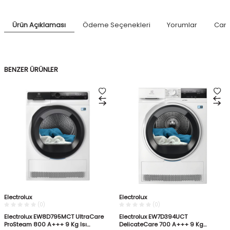
Ürün Açıklaması
Ödeme Seçenekleri
Yorumlar
Canl
BENZER ÜRÜNLER
Electrolux
Electrolux
(0)
(0)
Electrolux EW8D795MCT UltraCare
Electrolux EW7D394UCT
ProSteam 800 A+++ 9 Kg Isı
DelicateCare 700 A+++ 9 Kg