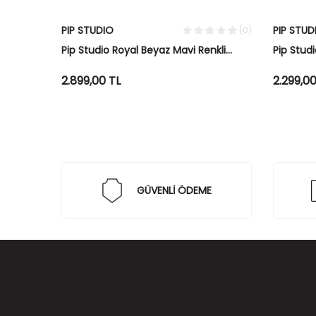
PIP STUDIO
PIP STUD
(0)
(0)
k Tabağı
Pip Studio Royal Beyaz Mavi Renkli
Pip Stud
Kahvaltı Tabağı 23,5 cm
Çizgili 
2.899,00
TL
2.299,0
GÜVENLİ ÖDEME