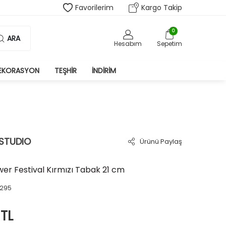
Favorilerim
Kargo Takip
0
ARA
Hesabım
Sepetim
EKORASYON
TEŞHIR
İNDIRIM
 STUDIO
Ürünü Paylaş
wer Festival Kırmızı Tabak 21 cm
1295
TL