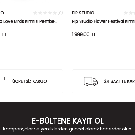
IO
PIP STUDIO
(0)
io Love Birds Kırmızı Pembe
Pip Studio Flower Festival Kırmı
Tabak 21 cm
Yemek Tabağı 26.5 cm
0
TL
1.999,00
TL
ÜCRETSİZ KARGO
24 SAATTE KA
E-BÜLTENE KAYIT OL
Kampanyalar ve yeniliklerden güncel olarak haberdar olun.