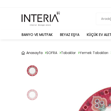
BANYO VE MUTFAK
BEYAZ EŞYA
KÜÇÜK EV ALET
Anasayfa
SOFRA
Tabaklar
Yemek Tabakları