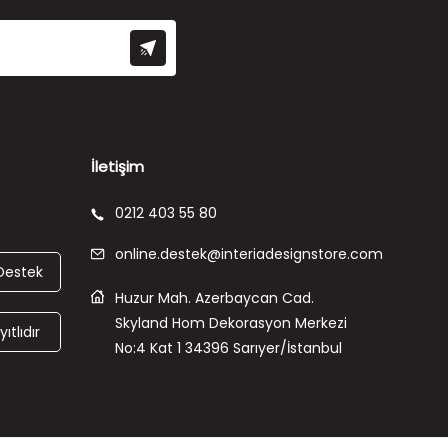
İletişim
0212 403 55 80
online.destek@interiadesignstore.com
Destek
Huzur Mah. Azerbaycan Cad.
Skyland Hom Dekorasyon Merkezi
ıtlıdır
No:4 Kat 1 34396 Sarıyer/İstanbul