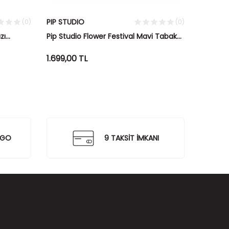
PIP STUDIO
Versace
(0)
(0)
zı
Pip Studio Flower Festival Mavi Tabak
Versace
21 cm
27 cm
1.699,00
TL
7.925,0
RGO
9 TAKSİT İMKANI