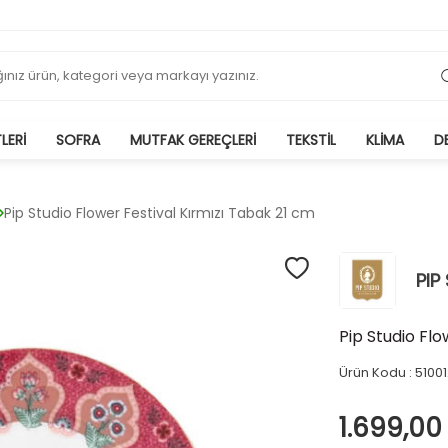
LERI
SOFRA
MUTFAK GEREÇLERI
TEKSTIL
KLIMA
D
Pip Studio Flower Festival Kırmızı Tabak 21 cm
PIP
Pip Studio Flo
Ürün Kodu :
5100
1.699,00