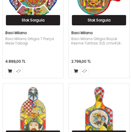
Stok Sorgula
Stok Sorgula
Baci Milano
Baci Milano
Baci Milano Ortigia 7 Parça
Baci Milano Ortigia Büyük
Meze Tabağı
Kesme Tahtası 31,5 cmx41,8
cm
4.899,00
TL
2.799,00
TL