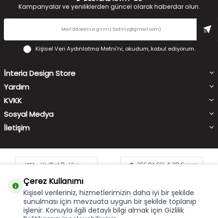
Kampanyalar ve yeniliklerden güncel olarak haberdar olun.
Kişisel Veri Aydınlatma Metni'ni
, okudum, kabul ediyorum.
İnteria Design Store
Yardım
KVKK
Sosyal Medya
İletişim
Çerez Kullanımı
Kişisel verileriniz, hizmetlerimizin daha iyi bir şekilde
sunulması için mevzuata uygun bir şekilde toplanıp
işlenir. Konuyla ilgili detaylı bilgi almak için Gizlilik
Çerez Kullanımı
X