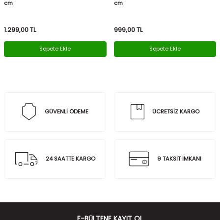
cm
cm
1.299,00
TL
999,00
TL
Sepete Ekle
Sepete Ekle
GÜVENLİ ÖDEME
ÜCRETSİZ KARGO
24 SAATTE KARGO
9 TAKSİT İMKANI
E-BÜLTENE KAYIT OL