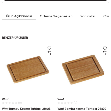
Ürün Açıklaması
Ödeme Seçenekleri
Yorumlar
Canl
BENZER ÜRÜNLER
Wmf
Wmf
(0)
(0)
Wmf Bambu Kesme Tahtası 38x25
Wmf Bambu Kesme Tahtası 26x20